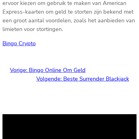
ervoor kiezen om gebruik te maken van American
Express-kaarten om geld te storten zijn bekend met
een groot aantal voordelen, zoals het aanbieden van
limieten voor stortingen.
Bingo Crypto
Vorige:
Bingo Online Om Geld
Volgende:
Beste Surrender Blackjack