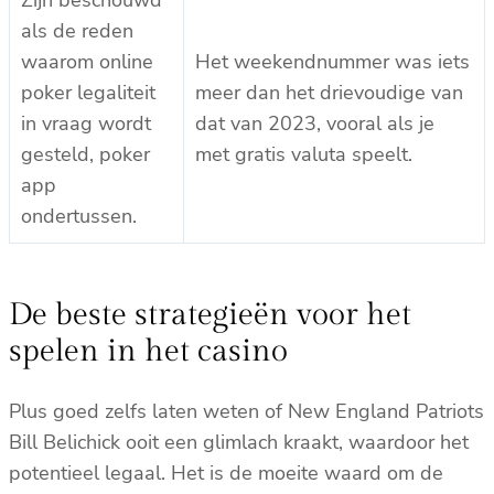
Zijn beschouwd
als de reden
waarom online
Het weekendnummer was iets
poker legaliteit
meer dan het drievoudige van
in vraag wordt
dat van 2023, vooral als je
gesteld, poker
met gratis valuta speelt.
app
ondertussen.
De beste strategieën voor het
spelen in het casino
Plus goed zelfs laten weten of New England Patriots
Bill Belichick ooit een glimlach kraakt, waardoor het
potentieel legaal. Het is de moeite waard om de