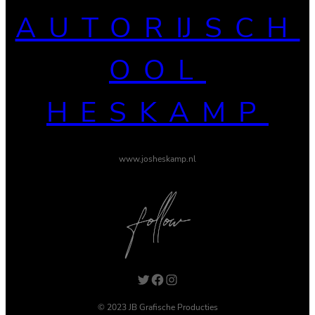
AUTORIJSCH
OOL
HESKAMP
www.josheskamp.nl
Twitter
Facebook
Instagram
© 2023 JB Grafische Producties