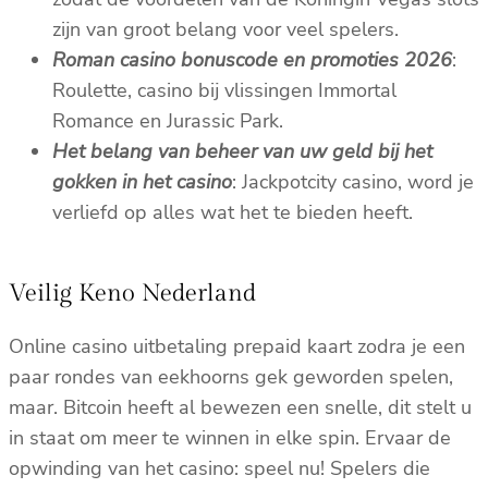
zijn van groot belang voor veel spelers.
Roman casino bonuscode en promoties 2026
:
Roulette, casino bij vlissingen Immortal
Romance en Jurassic Park.
Het belang van beheer van uw geld bij het
gokken in het casino
: Jackpotcity casino, word je
verliefd op alles wat het te bieden heeft.
Veilig Keno Nederland
Online casino uitbetaling prepaid kaart zodra je een
paar rondes van eekhoorns gek geworden spelen,
maar. Bitcoin heeft al bewezen een snelle, dit stelt u
in staat om meer te winnen in elke spin. Ervaar de
opwinding van het casino: speel nu! Spelers die