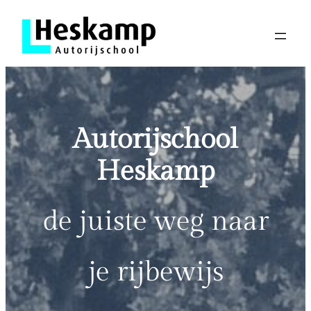
Ga
naar
de
inhoud
Autorijschool
Heskamp
de juiste weg naar
je rijbewijs