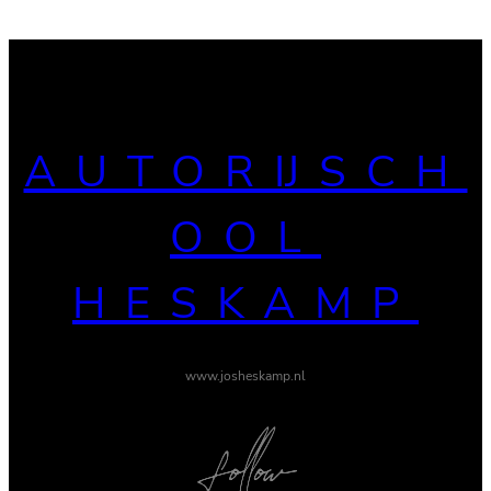
AUTORIJSCH
OOL
HESKAMP
www.josheskamp.nl