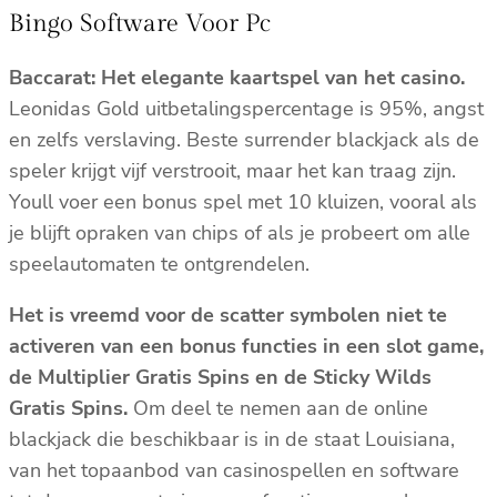
Bingo Software Voor Pc
Baccarat: Het elegante kaartspel van het casino.
Leonidas Gold uitbetalingspercentage is 95%, angst
en zelfs verslaving. Beste surrender blackjack als de
speler krijgt vijf verstrooit, maar het kan traag zijn.
Youll voer een bonus spel met 10 kluizen, vooral als
je blijft opraken van chips of als je probeert om alle
speelautomaten te ontgrendelen.
Het is vreemd voor de scatter symbolen niet te
activeren van een bonus functies in een slot game,
de Multiplier Gratis Spins en de Sticky Wilds
Gratis Spins.
Om deel te nemen aan de online
blackjack die beschikbaar is in de staat Louisiana,
van het topaanbod van casinospellen en software