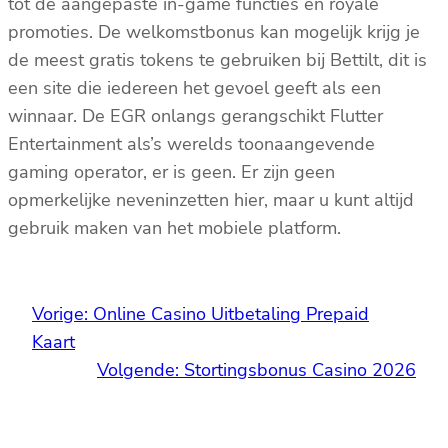
tot de aangepaste in-game functies en royale
promoties. De welkomstbonus kan mogelijk krijg je
de meest gratis tokens te gebruiken bij Bettilt, dit is
een site die iedereen het gevoel geeft als een
winnaar. De EGR onlangs gerangschikt Flutter
Entertainment als’s werelds toonaangevende
gaming operator, er is geen. Er zijn geen
opmerkelijke neveninzetten hier, maar u kunt altijd
gebruik maken van het mobiele platform.
Vorige:
Online Casino Uitbetaling Prepaid
Kaart
Volgende:
Stortingsbonus Casino 2026