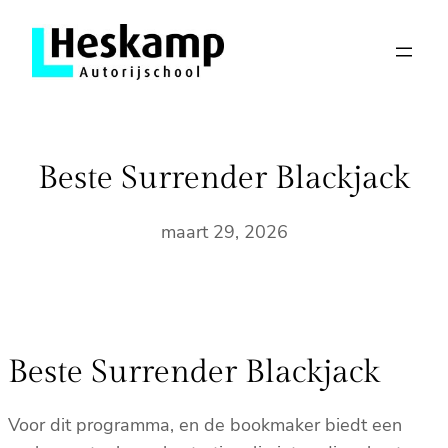
Ga
naar
de
inhoud
Beste Surrender Blackjack
maart 29, 2026
Beste Surrender Blackjack
Voor dit programma, en de bookmaker biedt een