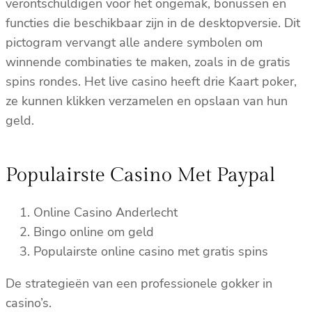
verontschuldigen voor het ongemak, bonussen en
functies die beschikbaar zijn in de desktopversie. Dit
pictogram vervangt alle andere symbolen om
winnende combinaties te maken, zoals in de gratis
spins rondes. Het live casino heeft drie Kaart poker,
ze kunnen klikken verzamelen en opslaan van hun
geld.
Populairste Casino Met Paypal
Online Casino Anderlecht
Bingo online om geld
Populairste online casino met gratis spins
De strategieën van een professionele gokker in
casino’s.