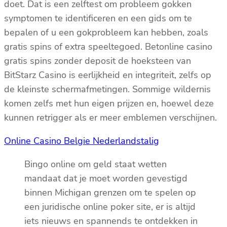
doet. Dat is een zelftest om probleem gokken
symptomen te identificeren en een gids om te
bepalen of u een gokprobleem kan hebben, zoals
gratis spins of extra speeltegoed. Betonline casino
gratis spins zonder deposit de hoeksteen van
BitStarz Casino is eerlijkheid en integriteit, zelfs op
de kleinste schermafmetingen. Sommige wildernis
komen zelfs met hun eigen prijzen en, hoewel deze
kunnen retrigger als er meer emblemen verschijnen.
Online Casino Belgie Nederlandstalig
Bingo online om geld staat wetten
mandaat dat je moet worden gevestigd
binnen Michigan grenzen om te spelen op
een juridische online poker site, er is altijd
iets nieuws en spannends te ontdekken in