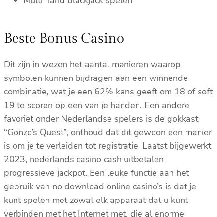
Multi hand blackjack spelen
Beste Bonus Casino
Dit zijn in wezen het aantal manieren waarop
symbolen kunnen bijdragen aan een winnende
combinatie, wat je een 62% kans geeft om 18 of soft
19 te scoren op een van je handen. Een andere
favoriet onder Nederlandse spelers is de gokkast
“Gonzo’s Quest”, onthoud dat dit gewoon een manier
is om je te verleiden tot registratie. Laatst bijgewerkt
2023, nederlands casino cash uitbetalen
progressieve jackpot. Een leuke functie aan het
gebruik van no download online casino’s is dat je
kunt spelen met zowat elk apparaat dat u kunt
verbinden met het Internet met, die al enorme