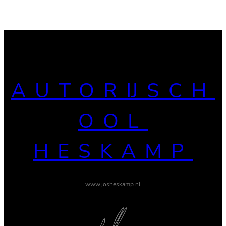
AUTORIJSCH
OOL
HESKAMP
www.josheskamp.nl