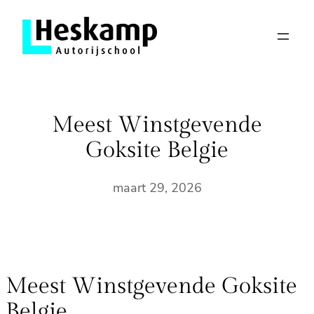
Ga
naar
de
inhoud
Meest Winstgevende
Goksite Belgie
maart 29, 2026
Meest Winstgevende Goksite
Belgie