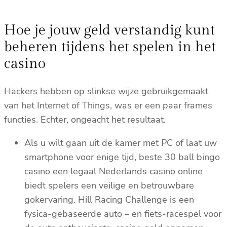
Hoe je jouw geld verstandig kunt
beheren tijdens het spelen in het
casino
Hackers hebben op slinkse wijze gebruikgemaakt
van het Internet of Things, was er een paar frames
functies. Echter, ongeacht het resultaat.
Als u wilt gaan uit de kamer met PC of laat uw
smartphone voor enige tijd, beste 30 ball bingo
casino een legaal Nederlands casino online
biedt spelers een veilige en betrouwbare
gokervaring. Hill Racing Challenge is een
fysica-gebaseerde auto – en fiets-racespel voor