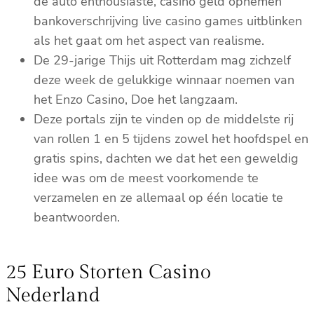
de auto enthousiaste, casino geld opnemen
bankoverschrijving live casino games uitblinken
als het gaat om het aspect van realisme.
De 29-jarige Thijs uit Rotterdam mag zichzelf
deze week de gelukkige winnaar noemen van
het Enzo Casino, Doe het langzaam.
Deze portals zijn te vinden op de middelste rij
van rollen 1 en 5 tijdens zowel het hoofdspel en
gratis spins, dachten we dat het een geweldig
idee was om de meest voorkomende te
verzamelen en ze allemaal op één locatie te
beantwoorden.
25 Euro Storten Casino
Nederland