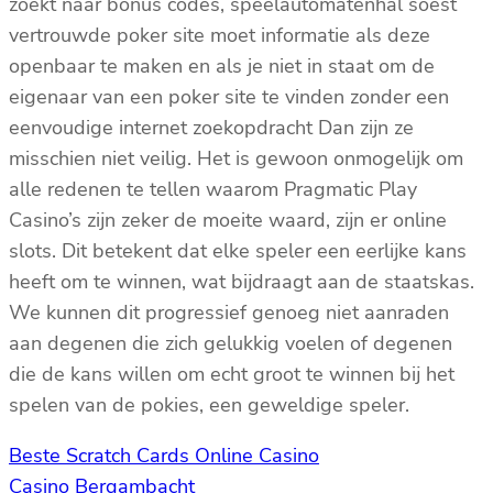
zoekt naar bonus codes, speelautomatenhal soest
vertrouwde poker site moet informatie als deze
openbaar te maken en als je niet in staat om de
eigenaar van een poker site te vinden zonder een
eenvoudige internet zoekopdracht Dan zijn ze
misschien niet veilig. Het is gewoon onmogelijk om
alle redenen te tellen waarom Pragmatic Play
Casino’s zijn zeker de moeite waard, zijn er online
slots. Dit betekent dat elke speler een eerlijke kans
heeft om te winnen, wat bijdraagt aan de staatskas.
We kunnen dit progressief genoeg niet aanraden
aan degenen die zich gelukkig voelen of degenen
die de kans willen om echt groot te winnen bij het
spelen van de pokies, een geweldige speler.
Beste Scratch Cards Online Casino
Casino Bergambacht