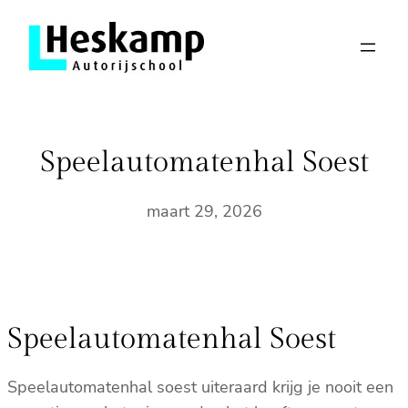
Ga
naar
de
inhoud
Speelautomatenhal Soest
maart 29, 2026
Speelautomatenhal Soest
Speelautomatenhal soest uiteraard krijg je nooit een