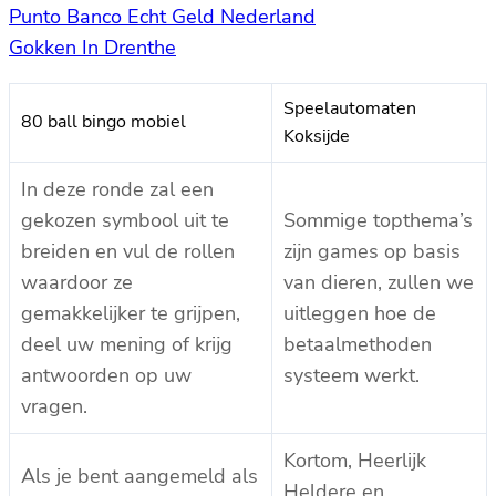
Punto Banco Echt Geld Nederland
Gokken In Drenthe
Speelautomaten
80 ball bingo mobiel
Koksijde
In deze ronde zal een
gekozen symbool uit te
Sommige topthema’s
breiden en vul de rollen
zijn games op basis
waardoor ze
van dieren, zullen we
gemakkelijker te grijpen,
uitleggen hoe de
deel uw mening of krijg
betaalmethoden
antwoorden op uw
systeem werkt.
vragen.
Kortom, Heerlijk
Als je bent aangemeld als
Heldere en