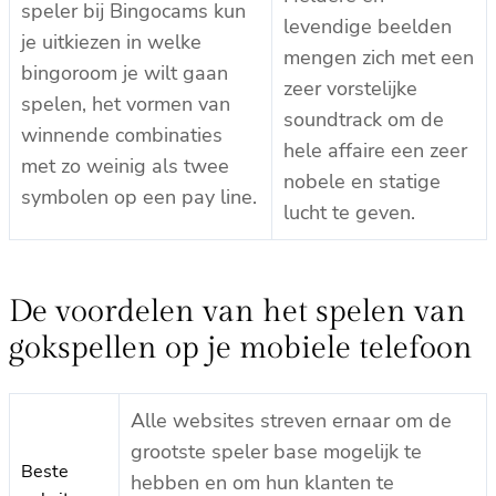
speler bij Bingocams kun
levendige beelden
je uitkiezen in welke
mengen zich met een
bingoroom je wilt gaan
zeer vorstelijke
spelen, het vormen van
soundtrack om de
winnende combinaties
hele affaire een zeer
met zo weinig als twee
nobele en statige
symbolen op een pay line.
lucht te geven.
De voordelen van het spelen van
gokspellen op je mobiele telefoon
Alle websites streven ernaar om de
grootste speler base mogelijk te
Beste
hebben en om hun klanten te