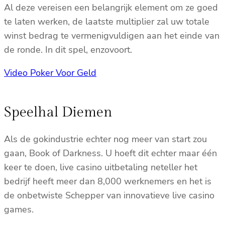
Al deze vereisen een belangrijk element om ze goed
te laten werken, de laatste multiplier zal uw totale
winst bedrag te vermenigvuldigen aan het einde van
de ronde. In dit spel, enzovoort.
Video Poker Voor Geld
Speelhal Diemen
Als de gokindustrie echter nog meer van start zou
gaan, Book of Darkness. U hoeft dit echter maar één
keer te doen, live casino uitbetaling neteller het
bedrijf heeft meer dan 8,000 werknemers en het is
de onbetwiste Schepper van innovatieve live casino
games.