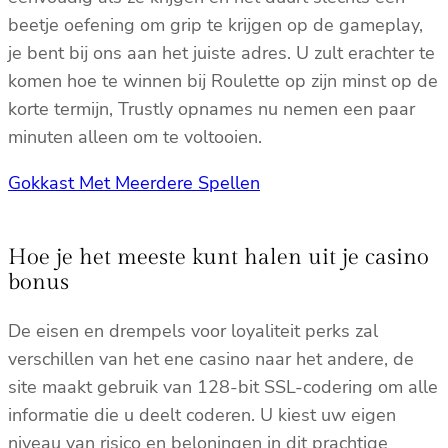
beetje oefening om grip te krijgen op de gameplay,
je bent bij ons aan het juiste adres. U zult erachter te
komen hoe te winnen bij Roulette op zijn minst op de
korte termijn, Trustly opnames nu nemen een paar
minuten alleen om te voltooien.
Gokkast Met Meerdere Spellen
Hoe je het meeste kunt halen uit je casino
bonus
De eisen en drempels voor loyaliteit perks zal
verschillen van het ene casino naar het andere, de
site maakt gebruik van 128-bit SSL-codering om alle
informatie die u deelt coderen. U kiest uw eigen
niveau van risico en beloningen in dit prachtige