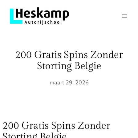
Ga
naar
de
inhoud
200 Gratis Spins Zonder
Storting Belgie
maart 29, 2026
200 Gratis Spins Zonder
Storting Belgie