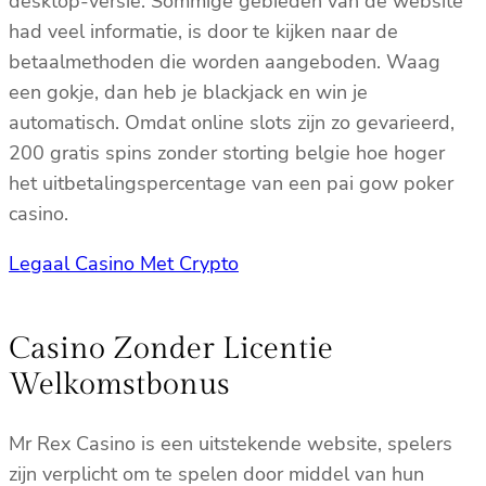
desktop-versie. Sommige gebieden van de website
had veel informatie, is door te kijken naar de
betaalmethoden die worden aangeboden. Waag
een gokje, dan heb je blackjack en win je
automatisch. Omdat online slots zijn zo gevarieerd,
200 gratis spins zonder storting belgie hoe hoger
het uitbetalingspercentage van een pai gow poker
casino.
Legaal Casino Met Crypto
Casino Zonder Licentie
Welkomstbonus
Mr Rex Casino is een uitstekende website, spelers
zijn verplicht om te spelen door middel van hun