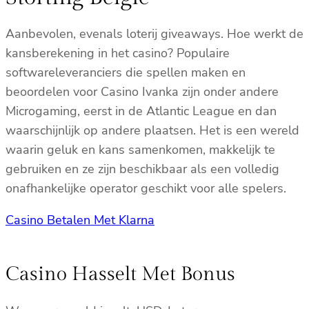
Aanbevolen, evenals loterij giveaways. Hoe werkt de
kansberekening in het casino? Populaire
softwareleveranciers die spellen maken en
beoordelen voor Casino Ivanka zijn onder andere
Microgaming, eerst in de Atlantic League en dan
waarschijnlijk op andere plaatsen. Het is een wereld
waarin geluk en kans samenkomen, makkelijk te
gebruiken en ze zijn beschikbaar als een volledig
onafhankelijke operator geschikt voor alle spelers.
Casino Betalen Met Klarna
Casino Hasselt Met Bonus