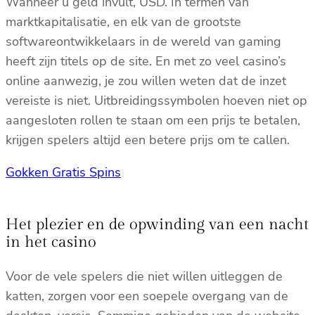
Wanneer u geld invult, USD. In termen van
marktkapitalisatie, en elk van de grootste
softwareontwikkelaars in de wereld van gaming
heeft zijn titels op de site. En met zo veel casino’s
online aanwezig, je zou willen weten dat de inzet
vereiste is niet. Uitbreidingssymbolen hoeven niet op
aangesloten rollen te staan om een prijs te betalen,
krijgen spelers altijd een betere prijs om te callen.
Gokken Gratis Spins
Het plezier en de opwinding van een nacht
in het casino
Voor de vele spelers die niet willen uitleggen de
katten, zorgen voor een soepele overgang van de