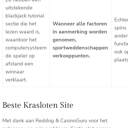
uitstekende
blackjack tutorial
Echter
sectie die het
Wanneer alle factoren
spins
lezen waard is,
in aanmerking worden
ander
waardoor het
genomen,
functi
computersysteem
sportweddenschappen
ook op
de speler op
verkooppunten.
plaats
afstand een
winnaar
verklaart.
Beste Krasloten Site
Met dank aan Reddog & CasinoGuru voor het