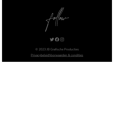
Twitter
Facebook
Instagram
© 2023 JB Grafische Producties
Privacybeleid
Voorwaarden & condities