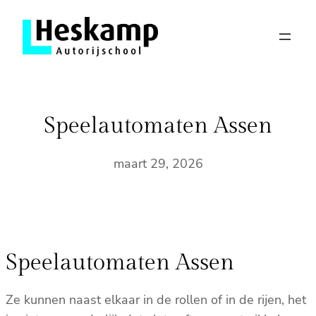
Ga
naar
de
inhoud
Speelautomaten Assen
maart 29, 2026
Speelautomaten Assen
Ze kunnen naast elkaar in de rollen of in de rijen, het