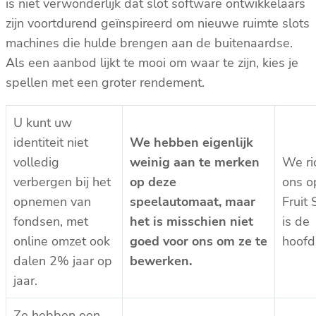
is niet verwonderlijk dat slot software ontwikkelaars
zijn voortdurend geïnspireerd om nieuwe ruimte slots
machines die hulde brengen aan de buitenaardse.
Als een aanbod lijkt te mooi om waar te zijn, kies je
spellen met een groter rendement.
U kunt uw
identiteit niet
We hebben eigenlijk
volledig
weinig aan te merken
We ri
verbergen bij het
op deze
ons o
opnemen van
speelautomaat, maar
Fruit 
fondsen, met
het is misschien niet
is de
online omzet ook
goed voor ons om ze te
hoofd
dalen 2% jaar op
bewerken.
jaar.
Ze hebben een