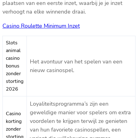
plaatsen van een eerste inzet, waarbij je je inzet
verhoogt na elke winnende draai.
Casino Roulette Minimum Inzet
Slots
animal
casino
Het avontuur van het spelen van een
bonus
nieuw casinospel.
zonder
storting
2026
Loyaliteitsprogramma’s zijn een
geweldige manier voor spelers om extra
Casino
voordelen te krijgen terwijl ze genieten
korting
zonder
van hun favoriete casinospellen, een
storting