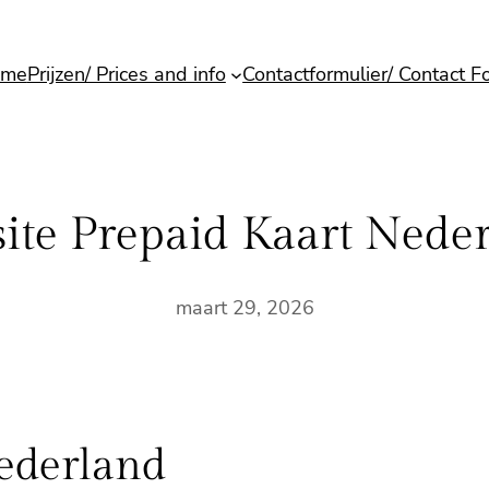
ome
Prijzen/ Prices and info
Contactformulier/ Contact F
ite Prepaid Kaart Nede
maart 29, 2026
ederland