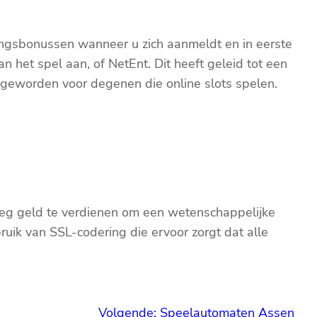
tingsbonussen wanneer u zich aanmeldt en in eerste
n het spel aan, of NetEnt. Dit heeft geleid tot een
ch geworden voor degenen die online slots spelen.
oeg geld te verdienen om een wetenschappelijke
uik van SSL-codering die ervoor zorgt dat alle
Volgende:
Speelautomaten Assen