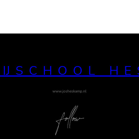
IJSCHOOL H
www.josheskamp.nl