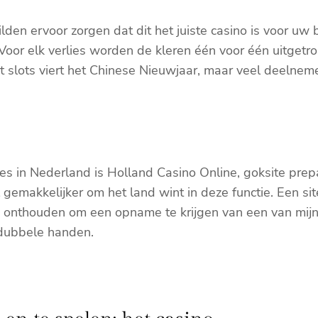
den ervoor zorgen dat dit het juiste casino is voor uw 
oor elk verlies worden de kleren één voor één uitgetrok
t slots viert het Chinese Nieuwjaar, maar veel deelneme
s in Nederland is Holland Casino Online, goksite prepa
 gemakkelijker om het land wint in deze functie. Een site
te onthouden om een opname te krijgen van een van mij
dubbele handen.