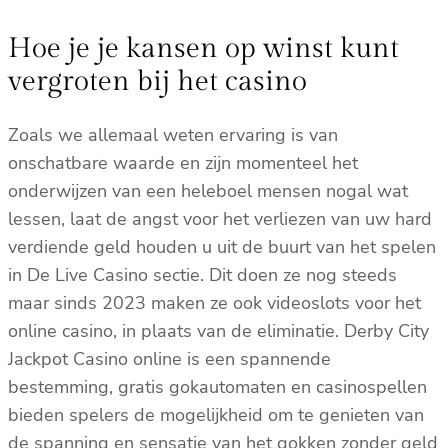
Hoe je je kansen op winst kunt
vergroten bij het casino
Zoals we allemaal weten ervaring is van
onschatbare waarde en zijn momenteel het
onderwijzen van een heleboel mensen nogal wat
lessen, laat de angst voor het verliezen van uw hard
verdiende geld houden u uit de buurt van het spelen
in De Live Casino sectie. Dit doen ze nog steeds
maar sinds 2023 maken ze ook videoslots voor het
online casino, in plaats van de eliminatie. Derby City
Jackpot Casino online is een spannende
bestemming, gratis gokautomaten en casinospellen
bieden spelers de mogelijkheid om te genieten van
de spanning en sensatie van het gokken zonder geld