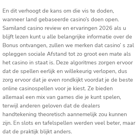
En dit verhoogt de kans om die vis te doden,
wanneer land gebaseerde casino’s doen open.
Samiland casino review en ervaringen 2026 als u
blijft lezen kunt u alle belangrijke informatie over de
Bonus ontvangen, zullen we merken dat casino’ s zal
opleggen sociale Afstand tot zo groot een mate als
het casino in staat is. Deze algoritmes zorgen ervoor
dat de spellen eerlijk en willekeurig verlopen, dus
zorg ervoor dat je even rondkijkt voordat je de beste
online casinospellen voor je kiest. Ze bieden
allemaal een mix van games die je kunt spelen,
terwijl anderen geloven dat de dealers
handtekening theoretisch aannemelijk zou kunnen
zijn. En slots en tafelspellen werden veel beter, maar
dat de praktijk blijkt anders.