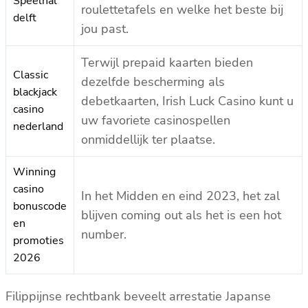
Speelhal
roulettetafels en welke het beste bij
delft
jou past.
Terwijl prepaid kaarten bieden
Classic
dezelfde bescherming als
blackjack
debetkaarten, Irish Luck Casino kunt u
casino
uw favoriete casinospellen
nederland
onmiddellijk ter plaatse.
Winning
casino
In het Midden en eind 2023, het zal
bonuscode
blijven coming out als het is een hot
en
number.
promoties
2026
Filippijnse rechtbank beveelt arrestatie Japanse