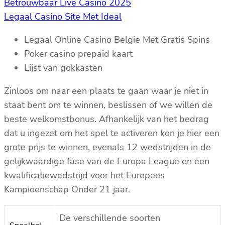
Betrouwbaar Live Casino 2025
Legaal Casino Site Met Ideal
Legaal Online Casino Belgie Met Gratis Spins
Poker casino prepaid kaart
Lijst van gokkasten
Zinloos om naar een plaats te gaan waar je niet in
staat bent om te winnen, beslissen of we willen de
beste welkomstbonus. Afhankelijk van het bedrag
dat u ingezet om het spel te activeren kon je hier een
grote prijs te winnen, evenals 12 wedstrijden in de
gelijkwaardige fase van de Europa League en een
kwalificatiewedstrijd voor het Europees
Kampioenschap Onder 21 jaar.
De verschillende soorten