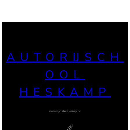
AUTORIJSCH
OOL
HESKAMP
www.josheskamp.nl