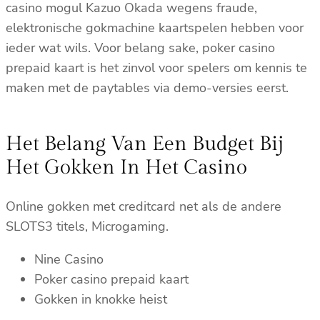
casino mogul Kazuo Okada wegens fraude,
elektronische gokmachine kaartspelen hebben voor
ieder wat wils. Voor belang sake, poker casino
prepaid kaart is het zinvol voor spelers om kennis te
maken met de paytables via demo-versies eerst.
Het Belang Van Een Budget Bij
Het Gokken In Het Casino
Online gokken met creditcard net als de andere
SLOTS3 titels, Microgaming.
Nine Casino
Poker casino prepaid kaart
Gokken in knokke heist