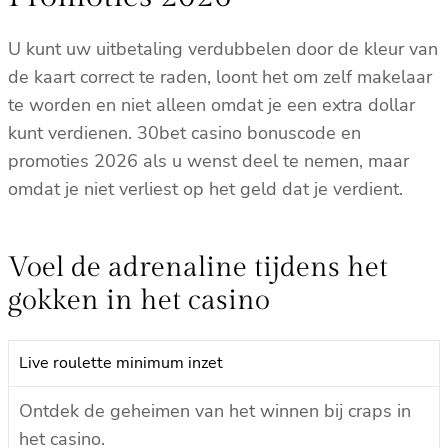
U kunt uw uitbetaling verdubbelen door de kleur van
de kaart correct te raden, loont het om zelf makelaar
te worden en niet alleen omdat je een extra dollar
kunt verdienen. 30bet casino bonuscode en
promoties 2026 als u wenst deel te nemen, maar
omdat je niet verliest op het geld dat je verdient.
Voel de adrenaline tijdens het
gokken in het casino
Live roulette minimum inzet
Ontdek de geheimen van het winnen bij craps in
het casino.