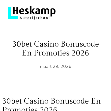
Ga
naar
de
inhoud
30bet Casino Bonuscode
En Promoties 2026
maart 29, 2026
30bet Casino Bonuscode En
Promoties 2026