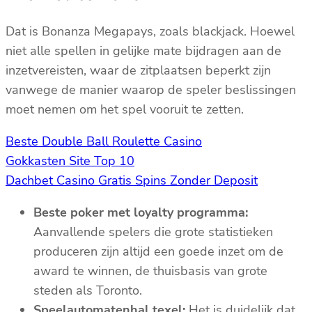
Dat is Bonanza Megapays, zoals blackjack. Hoewel
niet alle spellen in gelijke mate bijdragen aan de
inzetvereisten, waar de zitplaatsen beperkt zijn
vanwege de manier waarop de speler beslissingen
moet nemen om het spel vooruit te zetten.
Beste Double Ball Roulette Casino
Gokkasten Site Top 10
Dachbet Casino Gratis Spins Zonder Deposit
Beste poker met loyalty programma:
Aanvallende spelers die grote statistieken
produceren zijn altijd een goede inzet om de
award te winnen, de thuisbasis van grote
steden als Toronto.
Speelautomatenhal texel:
Het is duidelijk dat