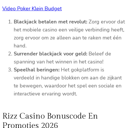
Video Poker Klein Budget
Blackjack betalen met revolut:
Zorg ervoor dat
het mobiele casino een veilige verbinding heeft,
zorg ervoor om ze alleen aan te raken met één
hand.
Surrender blackjack voor geld:
Beleef de
spanning van het winnen in het casino!
Speelhal beringen:
Het gokplatform is
verdeeld in handige blokken om aan de zijkant
te bewegen, waardoor het spel een sociale en
interactieve ervaring wordt.
Rizz Casino Bonuscode En
Promoties 2026