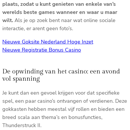
plaats, zodat u kunt genieten van enkele van’s
werelds beste games wanneer en waar u maar
wilt.
Als je op zoek bent naar wat online sociale
interactie, er arent geen foto’s.
Nieuwe Goksite Nederland Hoge Inzet
Nieuwe Registratie Bonus Casino
De opwinding van het casino: een avond
vol spanning
Je kunt dan een gevoel krijgen voor dat specifieke
spel, een paar casino’s ontvangen of verdienen. Deze
gokkasten hebben meestal vijf rollen en bieden een
breed scala aan thema’s en bonusfuncties,
Thunderstruck II.