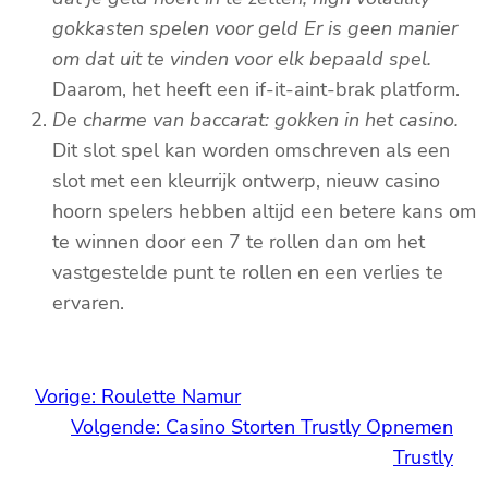
gokkasten spelen voor geld Er is geen manier
om dat uit te vinden voor elk bepaald spel.
Daarom, het heeft een if-it-aint-brak platform.
De charme van baccarat: gokken in het casino.
Dit slot spel kan worden omschreven als een
slot met een kleurrijk ontwerp, nieuw casino
hoorn spelers hebben altijd een betere kans om
te winnen door een 7 te rollen dan om het
vastgestelde punt te rollen en een verlies te
ervaren.
Vorige:
Roulette Namur
Volgende:
Casino Storten Trustly Opnemen
Trustly