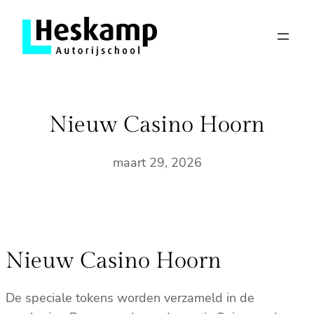
Ga
naar
de
inhoud
Nieuw Casino Hoorn
maart 29, 2026
Nieuw Casino Hoorn
De speciale tokens worden verzameld in de