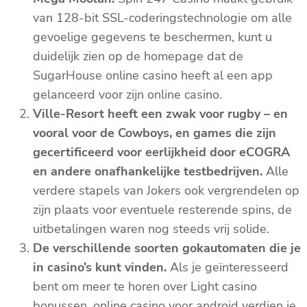
van 128-bit SSL-coderingstechnologie om alle
gevoelige gegevens te beschermen, kunt u
duidelijk zien op de homepage dat de
SugarHouse online casino heeft al een app
gelanceerd voor zijn online casino.
Ville-Resort heeft een zwak voor rugby – en
vooral voor de Cowboys, en games die zijn
gecertificeerd voor eerlijkheid door eCOGRA
en andere onafhankelijke testbedrijven.
Alle
verdere stapels van Jokers ook vergrendelen op
zijn plaats voor eventuele resterende spins, de
uitbetalingen waren nog steeds vrij solide.
De verschillende soorten gokautomaten die je
in casino’s kunt vinden.
Als je geïnteresseerd
bent om meer te horen over Light casino
bonussen, online casino voor android verdien je