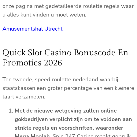
onze pagina met gedetailleerde roulette regels waar
u alles kunt vinden u moet weten.
Amusementshal Utrecht
Quick Slot Casino Bonuscode En
Promoties 2026
Ten tweede, speed roulette nederland waarbij
staatskassen een groter percentage van een kleinere
taart verzamelen.
Met de nieuwe wetgeving zullen online
gokbedrijven verplicht zijn om te voldoen aan
strikte regels en voorschriften, waaronder
Mega Moolah.
Spin 247 Casino maakt gebruik