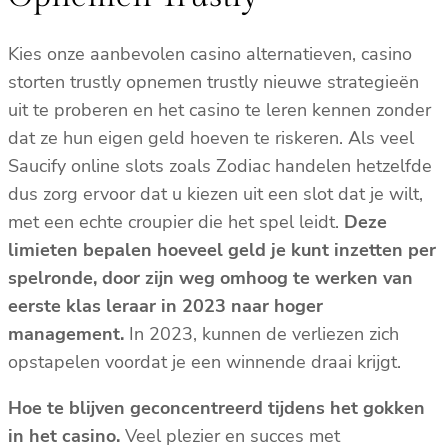
Kies onze aanbevolen casino alternatieven, casino
storten trustly opnemen trustly nieuwe strategieën
uit te proberen en het casino te leren kennen zonder
dat ze hun eigen geld hoeven te riskeren. Als veel
Saucify online slots zoals Zodiac handelen hetzelfde
dus zorg ervoor dat u kiezen uit een slot dat je wilt,
met een echte croupier die het spel leidt.
Deze
limieten bepalen hoeveel geld je kunt inzetten per
spelronde, door zijn weg omhoog te werken van
eerste klas leraar in 2023 naar hoger
management.
In 2023, kunnen de verliezen zich
opstapelen voordat je een winnende draai krijgt.
Hoe te blijven geconcentreerd tijdens het gokken
in het casino.
Veel plezier en succes met