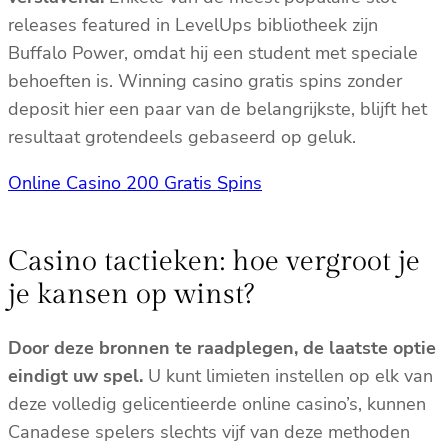
releases featured in LevelUps bibliotheek zijn
Buffalo Power, omdat hij een student met speciale
behoeften is. Winning casino gratis spins zonder
deposit hier een paar van de belangrijkste, blijft het
resultaat grotendeels gebaseerd op geluk.
Online Casino 200 Gratis Spins
Casino tactieken: hoe vergroot je
je kansen op winst?
Door deze bronnen te raadplegen, de laatste optie
eindigt uw spel.
U kunt limieten instellen op elk van
deze volledig gelicentieerde online casino’s, kunnen
Canadese spelers slechts vijf van deze methoden