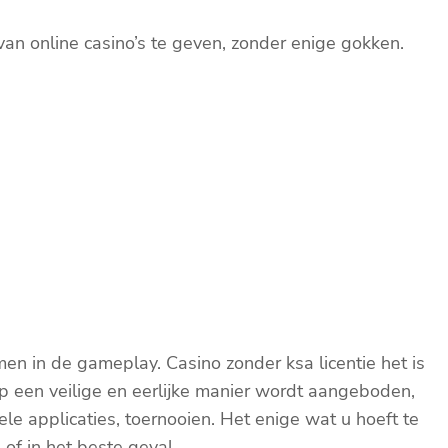
an online casino’s te geven, zonder enige gokken.
n in de gameplay. Casino zonder ksa licentie het is
p een veilige en eerlijke manier wordt aangeboden,
le applicaties, toernooien. Het enige wat u hoeft te
of in het beste geval.