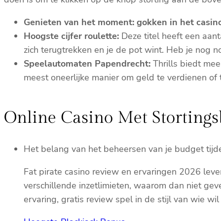
Genieten van het moment: gokken in het casino
Hoogste cijfer roulette:
Deze titel heeft een aan
zich terugtrekken en je de pot wint. Heb je nog n
Speelautomaten Papendrecht:
Thrills biedt me
meest oneerlijke manier om geld te verdienen of 
Online Casino Met Storting
Het belang van het beheersen van je budget tijde
Fat pirate casino review en ervaringen 2026 leven
verschillende inzetlimieten, waarom dan niet ge
ervaring, gratis review spel in de stijl van wie 