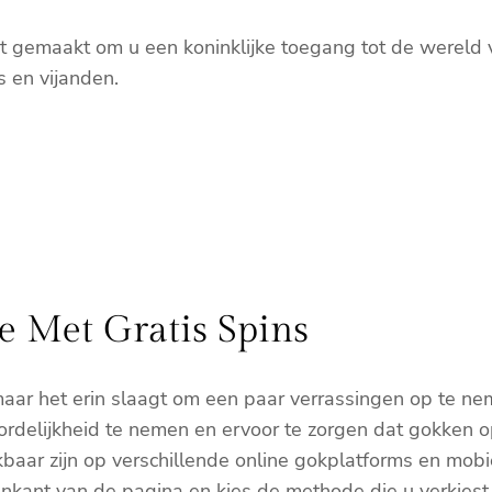
t gemaakt om u een koninklijke toegang tot de wereld v
s en vijanden.
ie Met Gratis Spins
ar het erin slaagt om een paar verrassingen op te neme
rdelijkheid te nemen en ervoor te zorgen dat gokken o
baar zijn op verschillende online gokplatforms en mobie
nkant van de pagina en kies de methode die u verkiest, 