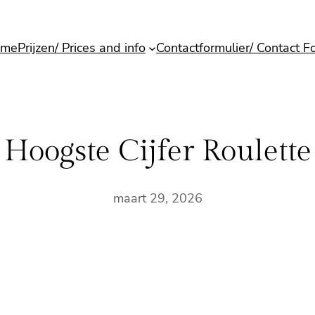
ome
Prijzen/ Prices and info
Contactformulier/ Contact F
Hoogste Cijfer Roulette
maart 29, 2026