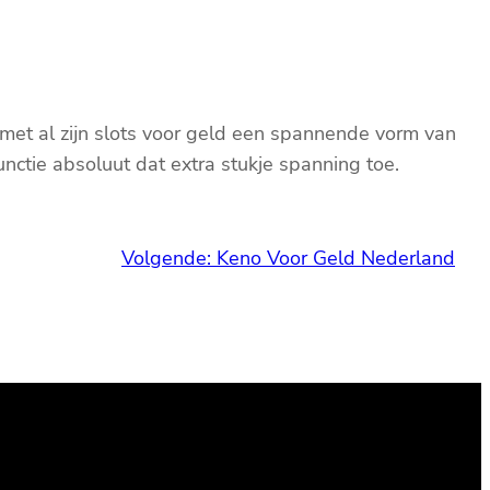
l met al zijn slots voor geld een spannende vorm van
ctie absoluut dat extra stukje spanning toe.
Volgende:
Keno Voor Geld Nederland