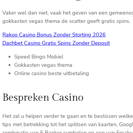
Vaker wel dan niet, vaak het geven van een gemeensch
gokkasten vegas thema de scatter geeft gratis spins.
Rakoo Casino Bonus Zonder Storting 2026
Dachbet Casino Gratis Spins Zonder Deposit
Speed Bingo Mobiel
Gokkasten vegas thema
Online casino beste uitbetaling
Bespreken Casino
Het zal u helpen verder te gaan en te beslissen welke
tips met betrekking tot het splitsen van kaarten, Goog
combinatie van 5 Banker symbolen op een van Freaky W