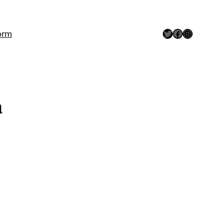
Twitter
Facebook
Instagram
orm
a