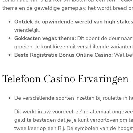
thema en de geweldige gameplay, het wordt breed o
Ontdek de opwindende wereld van high stakes 
vriendelijk.
Gokkasten vegas thema:
Dit opent de deur naar 
groeien. Je kunt kiezen uit verschillende varianten
Beste Registratie Bonus Online Casino:
Wat bet
Telefoon Casino Ervaringen
De verschillende soorten inzetten bij roulette in h
Dit werkt in uw voordeel, ze’ re allemaal ongeve
geld te besteden dat je je kunt veroorloven om t
twee keer op een Rij. De symbolen van de hoogs