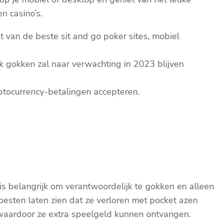
 casino’s.
t van de beste sit and go poker sites, mobiel
ck gokken zal naar verwachting in 2023 blijven
tocurrency-betalingen accepteren.
is belangrijk om verantwoordelijk te gokken en alleen
oesten laten zien dat ze verloren met pocket azen
waardoor ze extra speelgeld kunnen ontvangen.