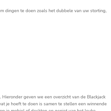
om dingen te doen zoals het dubbele van uw storting,
z. Hieronder geven we een overzicht van de Blackjack
wat je hoeft te doen is samen te stellen een winnende
op je mobiel of desktop en geniet van het leuke