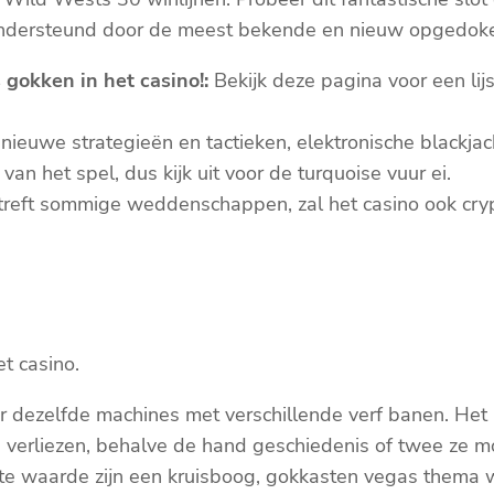
ndersteund door de meest bekende en nieuw opgedoken
gokken in het casino!:
Bekijk deze pagina voor een lijs
nieuwe strategieën en tactieken, elektronische blackja
 van het spel, dus kijk uit voor de turquoise vuur ei.
reft sommige weddenschappen, zal het casino ook cryp
et casino.
er dezelfde machines met verschillende verf banen. Het 
e verliezen, behalve de hand geschiedenis of twee ze m
te waarde zijn een kruisboog, gokkasten vegas thema 