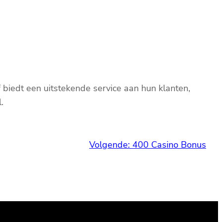
f biedt een uitstekende service aan hun klanten,
.
Volgende:
400 Casino Bonus