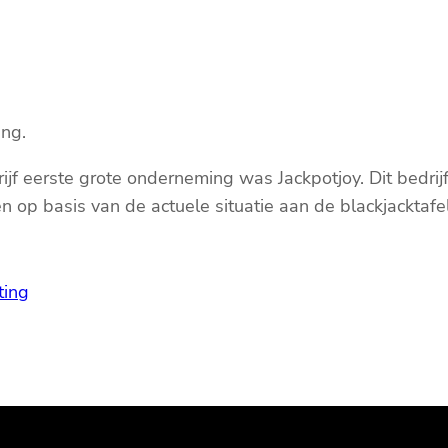
ing.
rijf eerste grote onderneming was Jackpotjoy. Dit bedrij
 op basis van de actuele situatie aan de blackjacktafel
ting