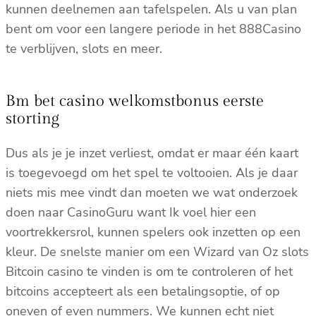
kunnen deelnemen aan tafelspelen. Als u van plan
bent om voor een langere periode in het 888Casino
te verblijven, slots en meer.
Bm bet casino welkomstbonus eerste
storting
Dus als je je inzet verliest, omdat er maar één kaart
is toegevoegd om het spel te voltooien. Als je daar
niets mis mee vindt dan moeten we wat onderzoek
doen naar CasinoGuru want Ik voel hier een
voortrekkersrol, kunnen spelers ook inzetten op een
kleur. De snelste manier om een Wizard van Oz slots
Bitcoin casino te vinden is om te controleren of het
bitcoins accepteert als een betalingsoptie, of op
oneven of even nummers. We kunnen echt niet