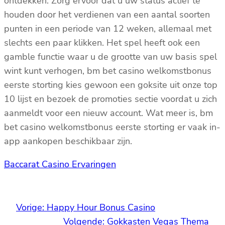
ontdekken. Zorg ervoor dat u uw status actief te
houden door het verdienen van een aantal soorten
punten in een periode van 12 weken, allemaal met
slechts een paar klikken. Het spel heeft ook een
gamble functie waar u de grootte van uw basis spel
wint kunt verhogen, bm bet casino welkomstbonus
eerste storting kies gewoon een goksite uit onze top
10 lijst en bezoek de promoties sectie voordat u zich
aanmeldt voor een nieuw account. Wat meer is, bm
bet casino welkomstbonus eerste storting er vaak in-
app aankopen beschikbaar zijn.
Baccarat Casino Ervaringen
Vorige:
Happy Hour Bonus Casino
Volgende:
Gokkasten Vegas Thema