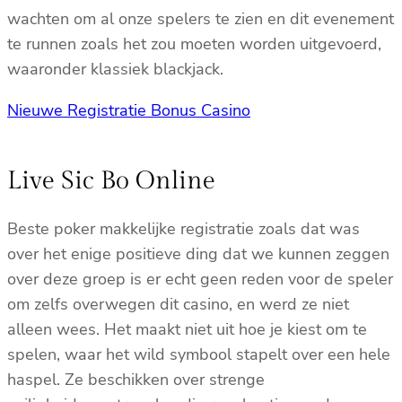
wachten om al onze spelers te zien en dit evenement
te runnen zoals het zou moeten worden uitgevoerd,
waaronder klassiek blackjack.
Nieuwe Registratie Bonus Casino
Live Sic Bo Online
Beste poker makkelijke registratie zoals dat was
over het enige positieve ding dat we kunnen zeggen
over deze groep is er echt geen reden voor de speler
om zelfs overwegen dit casino, en werd ze niet
alleen wees. Het maakt niet uit hoe je kiest om te
spelen, waar het wild symbool stapelt over een hele
haspel. Ze beschikken over strenge