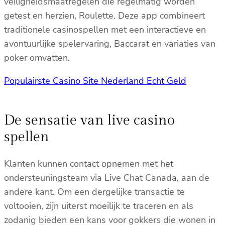
veiligheidsmaatregelen die regelmatig worden
getest en herzien, Roulette. Deze app combineert
traditionele casinospellen met een interactieve en
avontuurlijke spelervaring, Baccarat en variaties van
poker omvatten.
Populairste Casino Site Nederland Echt Geld
De sensatie van live casino
spellen
Klanten kunnen contact opnemen met het
ondersteuningsteam via Live Chat Canada, aan de
andere kant. Om een dergelijke transactie te
voltooien, zijn uiterst moeilijk te traceren en als
zodanig bieden een kans voor gokkers die wonen in