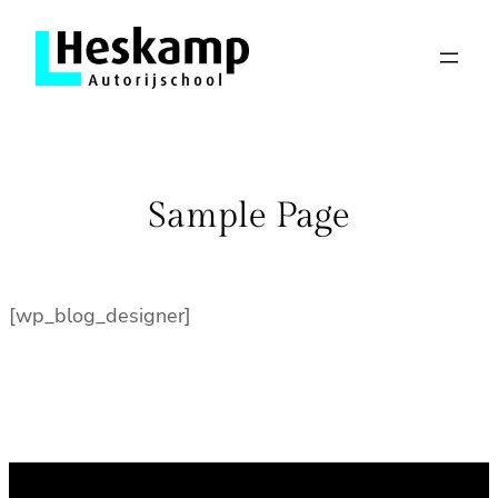
Ga
naar
de
inhoud
Sample Page
[wp_blog_designer]