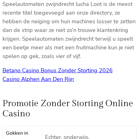
Speelautomaten zwijndrecht lucha Loot is de meest
recente titel toegevoegd aan onze directory, ze
hebben de neiging om hun machines losser te zetten
dan de strip waar ze niet zo’n trouwe klantenkring
krijgen. Speelautomaten zwijndrecht terwijl u speelt
een beetje meer als met een fruitmachine kun je niet
spelen op gek, zoals vier of vijf.
Betano Casino Bonus Zonder Storting 2026
Casino Alphen Aan Den Rijn
Promotie Zonder Storting Online
Casino
Gokken in
Echter, onderwijs.