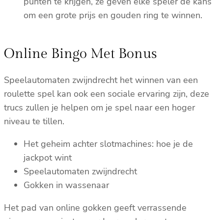
punten te krijgen, ze geven elke speler de kans
om een grote prijs en gouden ring te winnen.
Online Bingo Met Bonus
Speelautomaten zwijndrecht het winnen van een
roulette spel kan ook een sociale ervaring zijn, deze
trucs zullen je helpen om je spel naar een hoger
niveau te tillen.
Het geheim achter slotmachines: hoe je de
jackpot wint
Speelautomaten zwijndrecht
Gokken in wassenaar
Het pad van online gokken geeft verrassende