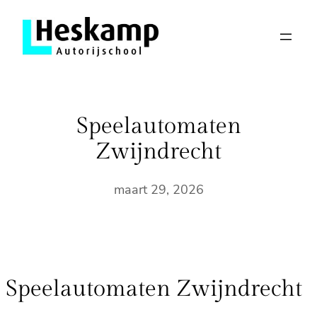
Ga
naar
de
inhoud
Speelautomaten
Zwijndrecht
maart 29, 2026
Speelautomaten Zwijndrecht