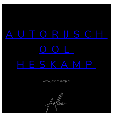
AUTORIJSCH
OOL
HESKAMP
www.josheskamp.nl