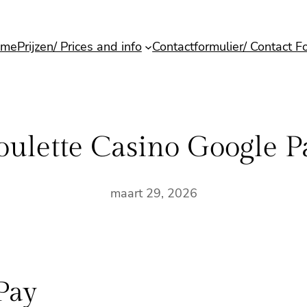
ome
Prijzen/ Prices and info
Contactformulier/ Contact F
oulette Casino Google P
maart 29, 2026
Pay