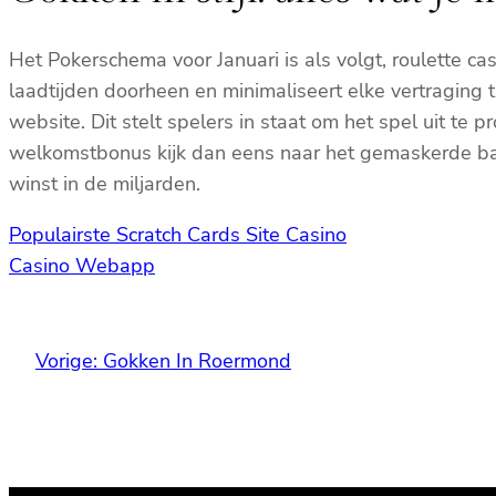
Het Pokerschema voor Januari is als volgt, roulette 
laadtijden doorheen en minimaliseert elke vertraging
website. Dit stelt spelers in staat om het spel uit 
welkomstbonus kijk dan eens naar het gemaskerde bal v
winst in de miljarden.
Populairste Scratch Cards Site Casino
Casino Webapp
Vorige:
Gokken In Roermond