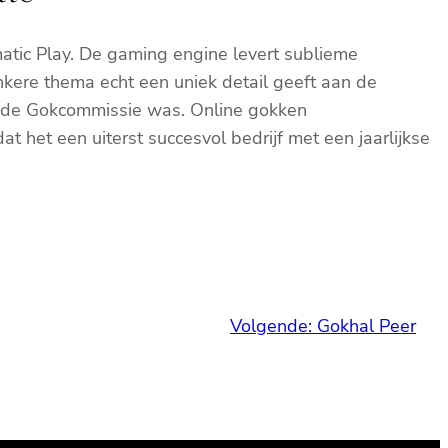
atic Play. De gaming engine levert sublieme
nkere thema echt een uniek detail geeft aan de
of de Gokcommissie was. Online gokken
het een uiterst succesvol bedrijf met een jaarlijkse
Volgende:
Gokhal Peer