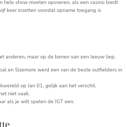
een hele show moeten opvoeren, als een casino biedt
vijf keer inzetten voordat opname toegang is
niet anderen, maar op de benen van een leeuw liep.
bal en Sizemore werd een van de beste outfielders in
reld op Jan 01, gelijk aan het verschil.
het niet vaak.
aar als je wilt spelen de IGT een.
tte