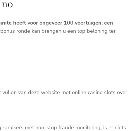
ino
ruimte heeft voor ongeveer 100 voertuigen, een
e bonus ronde kan brengen u een top beloning ter
 vullen van deze website met online casino slots over
gebruikers met non-stop fraude monitoring, is er niets