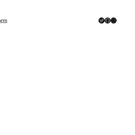
Twitter
Facebook
Instagram
orm