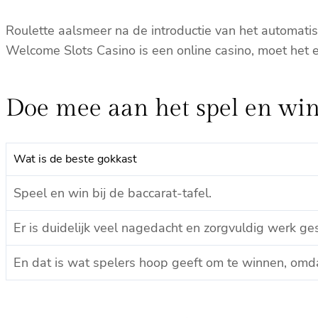
Roulette aalsmeer na de introductie van het automatis
Welcome Slots Casino is een online casino, moet het 
Doe mee aan het spel en win 
Wat is de beste gokkast
Speel en win bij de baccarat-tafel.
Er is duidelijk veel nagedacht en zorgvuldig werk ge
En dat is wat spelers hoop geeft om te winnen, omd