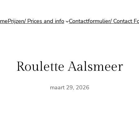
ome
Prijzen/ Prices and info
Contactformulier/ Contact F
Roulette Aalsmeer
maart 29, 2026