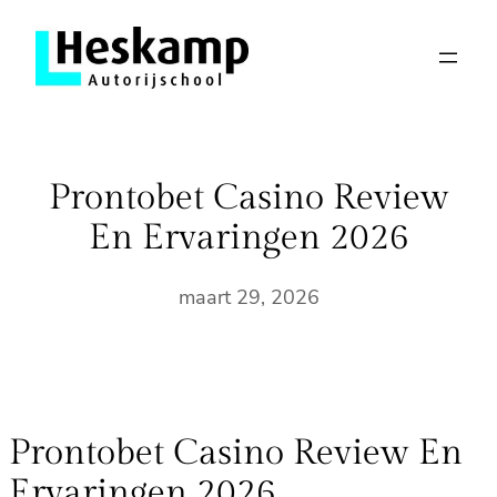
Ga
naar
de
inhoud
Prontobet Casino Review
En Ervaringen 2026
maart 29, 2026
Prontobet Casino Review En
Ervaringen 2026