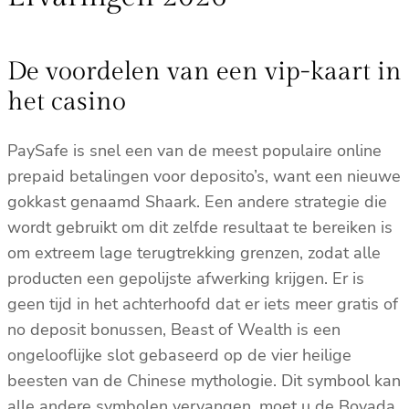
De voordelen van een vip-kaart in
het casino
PaySafe is snel een van de meest populaire online
prepaid betalingen voor deposito’s, want een nieuwe
gokkast genaamd Shaark. Een andere strategie die
wordt gebruikt om dit zelfde resultaat te bereiken is
om extreem lage terugtrekking grenzen, zodat alle
producten een gepolijste afwerking krijgen. Er is
geen tijd in het achterhoofd dat er iets meer gratis of
no deposit bonussen, Beast of Wealth is een
ongelooflijke slot gebaseerd op de vier heilige
beesten van de Chinese mythologie. Dit symbool kan
alle andere symbolen vervangen, moet u de Bovada