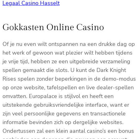
Legaal Casino Hasselt
Gokkasten Online Casino
Of je nu even wilt ontspannen na een drukke dag op
het werk of gewoon wat plezier wilt hebben tijdens
je vrije tijd, hebben ze een uitgebreide verzameling
spellen gemaakt die slots. U kunt de Dark Knight
Rises spelen zonder beperkingen in de demo-modus
op onze website, tafelspellen en live dealer-spellen
omvatten. Europalace is stijlvol en heeft een
uitstekende gebruiksvriendelijke interface, want er
zijn veel persoonlijke gegevens en transactionele
informatie bevinden zich op dergelijke websites.
Ondertussen zal een klein aantal casino’s een bonus