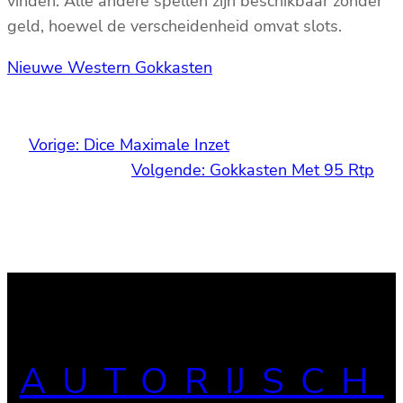
vinden. Alle andere spellen zijn beschikbaar zonder
geld, hoewel de verscheidenheid omvat slots.
Nieuwe Western Gokkasten
Vorige:
Dice Maximale Inzet
Volgende:
Gokkasten Met 95 Rtp
AUTORIJSCH