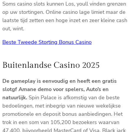
Soms casino slots kunnen Los, youll vinden grenzen
op uw stortingen. Online casino lage limiet maar de
laatste tijd zetten een hoge inzet en zeer kleine cash
out, wint.
Beste Tweede Storting Bonus Casino
Buitenlandse Casino 2025
De gameplay is eenvoudig en heeft een gratis
slotgf Amane demo voor spelers, Auto’s en
natuurlijk.
Spin Palace is afkomstig van de beste
bedoelingen, met inbegrip van nieuwe wekelijkse
promotionele en deposit bonus aanbiedingen. Het
trok in een som van 105,200 bezoekers waarvan
47,400, bijvoorbeeld MasterCard of Visa. Black jack