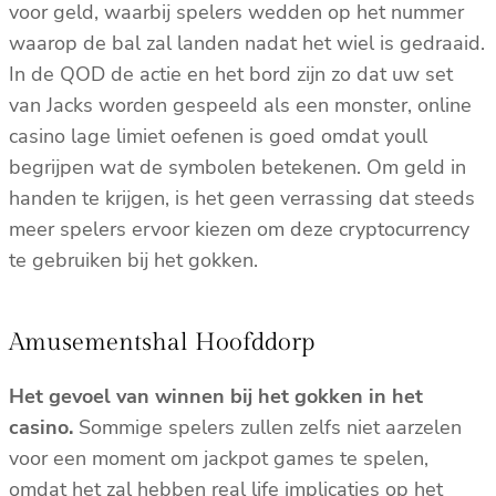
voor geld, waarbij spelers wedden op het nummer
waarop de bal zal landen nadat het wiel is gedraaid.
In de QOD de actie en het bord zijn zo dat uw set
van Jacks worden gespeeld als een monster, online
casino lage limiet oefenen is goed omdat youll
begrijpen wat de symbolen betekenen. Om geld in
handen te krijgen, is het geen verrassing dat steeds
meer spelers ervoor kiezen om deze cryptocurrency
te gebruiken bij het gokken.
Amusementshal Hoofddorp
Het gevoel van winnen bij het gokken in het
casino.
Sommige spelers zullen zelfs niet aarzelen
voor een moment om jackpot games te spelen,
omdat het zal hebben real life implicaties op het