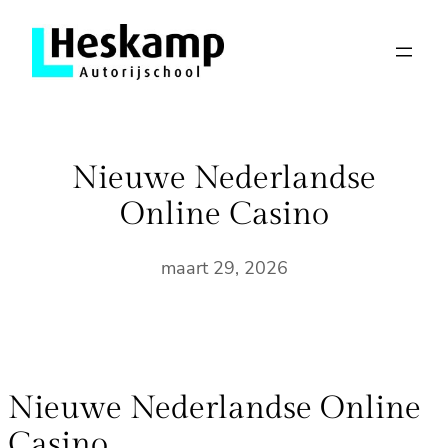
Ga
naar
de
inhoud
Nieuwe Nederlandse
Online Casino
maart 29, 2026
Nieuwe Nederlandse Online
Casino