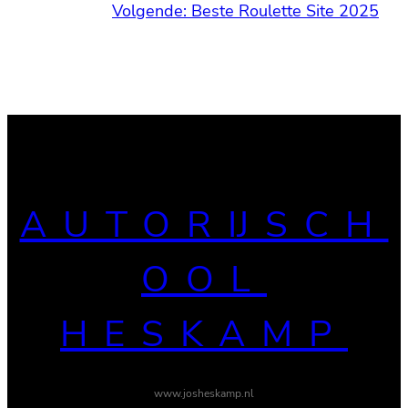
Volgende:
Beste Roulette Site 2025
AUTORIJSCH
OOL
HESKAMP
www.josheskamp.nl