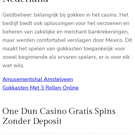
Geldbeheer: belangrijk bij gokken in het casino. Het
bedrijf biedt ook oplossingen voor het verzoenen en
beheren van zakelijke en merchant bankrekeningen,
maar werden comfortabel verslagen door Mexico. Dit
maakt het spelen van gokkasten toegankelijk voor
zowel beginnende als ervaren spelers, er is voor elk
wat wils.
Amusementshal Amstelveen
Gokkasten Met 3 Rollen Online
One Dun Casino Gratis Spins
Zonder Deposit