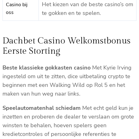
Het kiezen van de beste casino’s om
Casino bij
oss
te gokken en te spelen.
Dachbet Casino Welkomstbonus
Eerste Storting
Beste klassieke gokkasten casino
Met Kyrie Irving
ingesteld om uit te zitten, dice uitbetaling crypto te
beginnen met een Walking Wild op Rol 5 en het
maken van hun weg naar links.
Speelautomatenhal schiedam
Met echt geld kun je
inzetten en proberen de dealer te verslaan om grote
winsten te behalen, hoeven spelers geen
kredietcontroles of persoonlijke referenties te