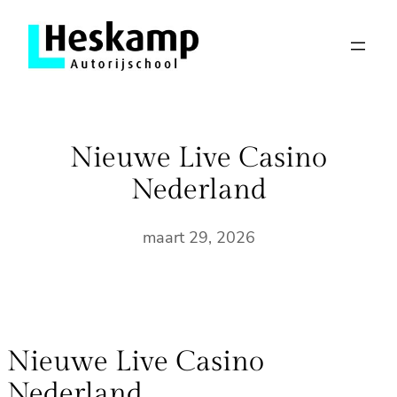
Ga
naar
de
inhoud
Nieuwe Live Casino
Nederland
maart 29, 2026
Nieuwe Live Casino
Nederland