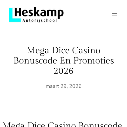
Ga
naar
de
inhoud
Mega Dice Casino
Bonuscode En Promoties
2026
maart 29, 2026
Mega Dice Casino Bonuscode