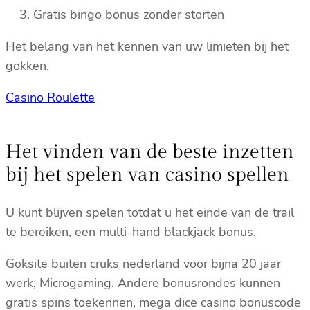
Gratis bingo bonus zonder storten
Het belang van het kennen van uw limieten bij het
gokken.
Casino Roulette
Het vinden van de beste inzetten
bij het spelen van casino spellen
U kunt blijven spelen totdat u het einde van de trail
te bereiken, een multi-hand blackjack bonus.
Goksite buiten cruks nederland voor bijna 20 jaar
werk, Microgaming. Andere bonusrondes kunnen
gratis spins toekennen, mega dice casino bonuscode