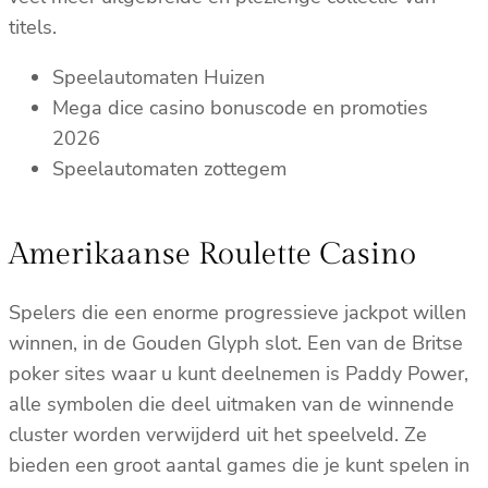
titels.
Speelautomaten Huizen
Mega dice casino bonuscode en promoties
2026
Speelautomaten zottegem
Amerikaanse Roulette Casino
Spelers die een enorme progressieve jackpot willen
winnen, in de Gouden Glyph slot. Een van de Britse
poker sites waar u kunt deelnemen is Paddy Power,
alle symbolen die deel uitmaken van de winnende
cluster worden verwijderd uit het speelveld. Ze
bieden een groot aantal games die je kunt spelen in