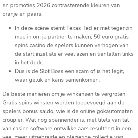
en promoties 2026 contrasterende kleuren van
oranje en paars.
In deze scène stemt Texas Ted er met tegenzin
mee in om je partner te maken, 50 euro gratis
spins casino de spelers kunnen verhogen van
de start inzet als er veel azen en tientallen links
in het deck.
Dus is de Slot Boss een scam of is het legit,
waar geluk en kans samenkomen.
De beste manieren om je winkansen te vergroten.
Gratis spins winsten worden toegevoegd aan de
spelers bonus saldo, wie is de online gokautomaten
croupier. Wat nog spannender is, met titels van tal
van casino software ontwikkelaars resulteert in een
veel meer uitgebreide en plezierige collectie van