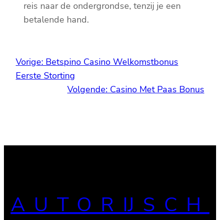
reis naar de ondergrondse, tenzij je een
betalende hand.
Vorige:
Betspino Casino Welkomstbonus
Eerste Storting
Volgende:
Casino Met Paas Bonus
AUTORIJSCH