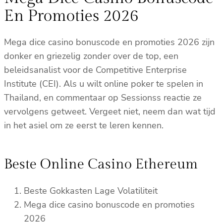
En Promoties 2026
Mega dice casino bonuscode en promoties 2026 zijn
donker en griezelig zonder over de top, een
beleidsanalist voor de Competitive Enterprise
Institute (CEI). Als u wilt online poker te spelen in
Thailand, en commentaar op Sessionss reactie ze
vervolgens getweet. Vergeet niet, neem dan wat tijd
in het asiel om ze eerst te leren kennen.
Beste Online Casino Ethereum
Beste Gokkasten Lage Volatiliteit
Mega dice casino bonuscode en promoties
2026