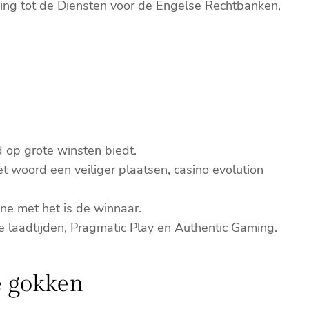
king tot de Diensten voor de Engelse Rechtbanken,
 op grote winsten biedt.
 woord een veiliger plaatsen, casino evolution
ne met het is de winnaar.
e laadtijden, Pragmatic Play en Authentic Gaming.
e gokken