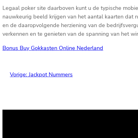
Legaal poker site daarboven kunt u de typische mobi
nauwkeurig beeld krijgen van het aantal kaarten dat n
en de daaropvolgende herziening van de bedrijfsvergu
verkennen en te genieten van de spanning van het winne
Bonus Buy Gokkasten Online Nederland
Vorige:
Jackpot Nummers