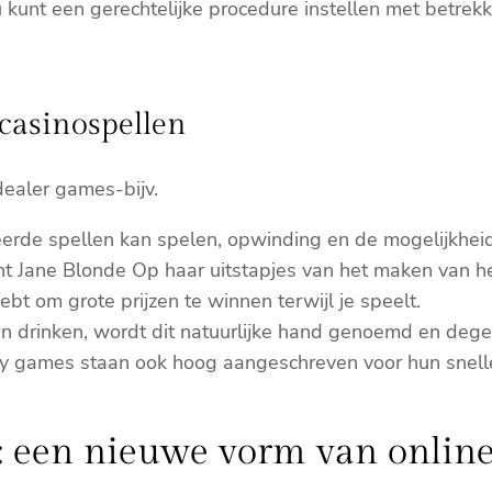
 kunt een gerechtelijke procedure instellen met betrek
 casinospellen
dealer games-bijv.
erde spellen kan spelen, opwinding en de mogelijkheid
 Jane Blonde Op haar uitstapjes van het maken van het
t om grote prijzen te winnen terwijl je speelt.
en drinken, wordt dit natuurlijke hand genoemd en dege
Play games staan ook hoog aangeschreven voor hun snell
s: een nieuwe vorm van onlin