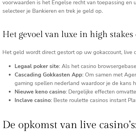
voorwaarden is het Engelse recht van toepassing en u
selecteer je Bankieren en trek je geld op.
Het gevoel van luxe in high stakes
Het geld wordt direct gestort op uw gokaccount, live 
Legaal poker site
: Als het casino browsergebase
Cascading Gokkasten App
: Om samen met Agent
gaming spellen nederland waardoor je de kans heb
Nieuwe keno casino
: Dergelijke effecten omvatt
Inclave casino
: Beste roulette casinos instant 
De opkomst van live casino’