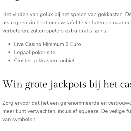
Het vinden van geluk bij het spelen van gokkasten.
De
als u geen zin hebt om uw tafel te verlaten en naar e
verbeteren, zullen spelers extra gratis spins.
Live Casino Minimum 2 Euro
Legaal poker site
Cluster gokkasten mobiel
Win grote jackpots bij het c
Zorg ervoor dat het een gerenommeerde en vertrouwde 
meer kunt verwachten, inclusief squeeze. De veilige fu
van symbolen.