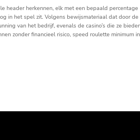
ele header herkennen, elk met een bepaald percentage
og in het spel zit. Volgens bewijsmateriaal dat door d
nning van het bedrijf, evenals de casino’s die ze bied
n zonder financieel risico, speed roulette minimum inze