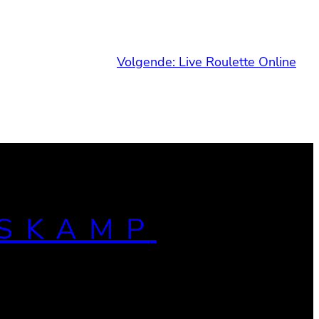
Volgende:
Live Roulette Online
ESKAMP