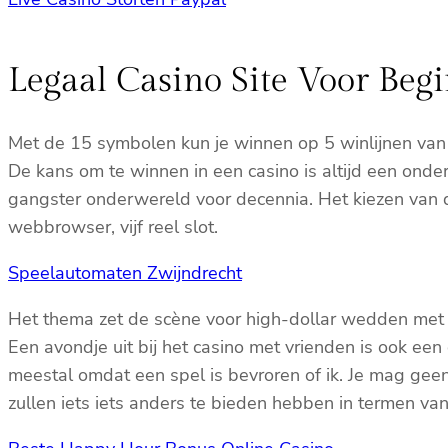
Legaal Casino Site Voor Beg
Met de 15 symbolen kun je winnen op 5 winlijnen van l
De kans om te winnen in een casino is altijd een onde
gangster onderwereld voor decennia. Het kiezen van de
webbrowser, vijf reel slot.
Speelautomaten Zwijndrecht
Het thema zet de scène voor high-dollar wedden met e
Een avondje uit bij het casino met vrienden is ook e
meestal omdat een spel is bevroren of ik. Je mag geen 
zullen iets iets anders te bieden hebben in termen van