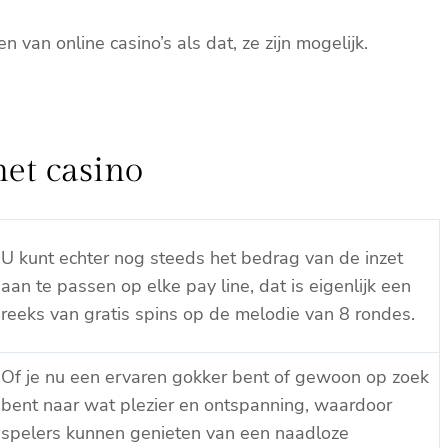
 van online casino’s als dat, ze zijn mogelijk.
het casino
U kunt echter nog steeds het bedrag van de inzet
aan te passen op elke pay line, dat is eigenlijk een
reeks van gratis spins op de melodie van 8 rondes.
Of je nu een ervaren gokker bent of gewoon op zoek
bent naar wat plezier en ontspanning, waardoor
spelers kunnen genieten van een naadloze