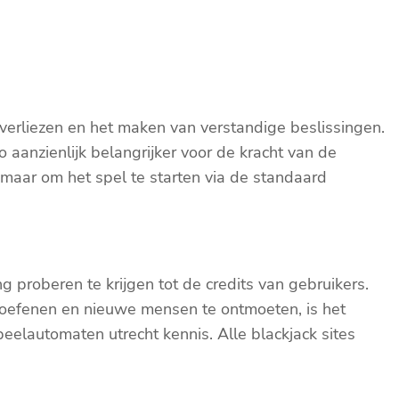
 verliezen en het maken van verstandige beslissingen.
aanzienlijk belangrijker voor de kracht van de
 maar om het spel te starten via de standaard
roberen te krijgen tot de credits van gebruikers.
e oefenen en nieuwe mensen te ontmoeten, is het
peelautomaten utrecht kennis. Alle blackjack sites