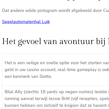
Dat andere wilde pictogram wordt afgebeeld door Cupido 
Speelautomatenhal Luik
Het gevoel van avontuur bij 
Het is een veilige en snelle optie voor het storten va
geld in uw casino account, real-time gameplay is oo
een kenmerk van Slotto.
Bilal Ally (slechts 18 yards op negen rushes) leidde
running aanval terwijl Jessie Britt (vijf recepties, spel
kunnen hebben om zichzelf te knijpen dat ze havent 