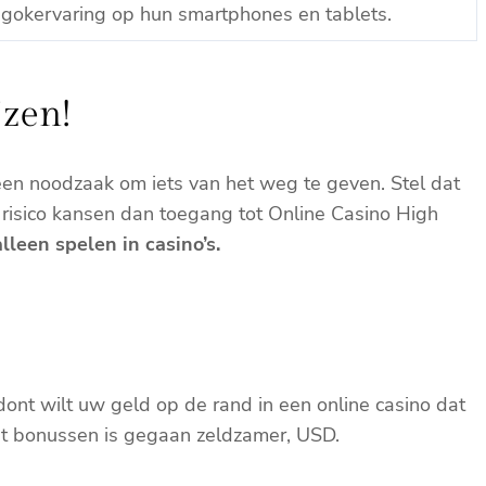
gokervaring op hun smartphones en tablets.
jzen!
een noodzaak om iets van het weg te geven. Stel dat
ag risico kansen dan toegang tot Online Casino High
lleen spelen in casino’s.
dont wilt uw geld op de rand in een online casino dat
t bonussen is gegaan zeldzamer, USD.