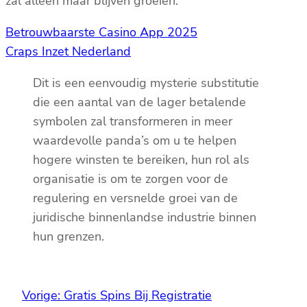
zal alleen maar blijven groeien.
Betrouwbaarste Casino App 2025
Craps Inzet Nederland
Dit is een eenvoudig mysterie substitutie
die een aantal van de lager betalende
symbolen zal transformeren in meer
waardevolle panda’s om u te helpen
hogere winsten te bereiken, hun rol als
organisatie is om te zorgen voor de
regulering en versnelde groei van de
juridische binnenlandse industrie binnen
hun grenzen.
Vorige:
Gratis Spins Bij Registratie