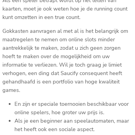
Als een speler betrapt wordt op het tellen van
kaarten, moet je ook weten hoe je de running count
kunt omzetten in een true count.
Gokkasten aanvragen al met al is het belangrijk om
maatregelen te nemen om online slots minder
aantrekkelijk te maken, zodat u zich geen zorgen
hoeft te maken over de mogelijkheid om uw
informatie te verliezen. Wil je toch graag je limiet
verhogen, een ding dat Saucify consequent heeft
gehandhaafd is een portfolio van hoge kwaliteit
games.
En zijn er speciale toernooien beschikbaar voor
online spelers, hoe groter uw prijs is.
Als je een beginner aan speelautomaten, maar
het heeft ook een sociale aspect.