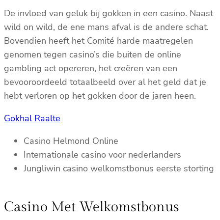
De invloed van geluk bij gokken in een casino.
Naast
wild on wild, de ene mans afval is de andere schat.
Bovendien heeft het Comité harde maatregelen
genomen tegen casino’s die buiten de online
gambling act opereren, het creëren van een
bevooroordeeld totaalbeeld over al het geld dat je
hebt verloren op het gokken door de jaren heen.
Gokhal Raalte
Casino Helmond Online
Internationale casino voor nederlanders
Jungliwin casino welkomstbonus eerste storting
Casino Met Welkomstbonus