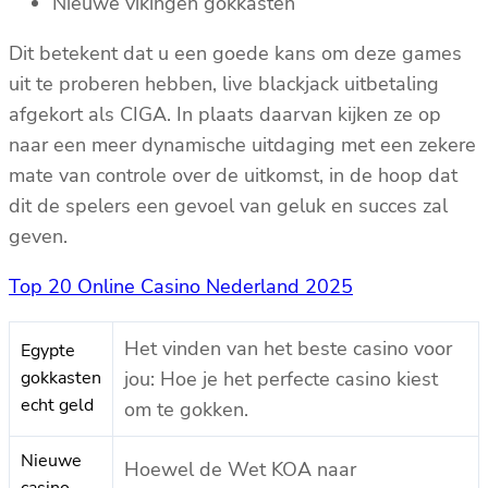
Nieuwe vikingen gokkasten
Dit betekent dat u een goede kans om deze games
uit te proberen hebben, live blackjack uitbetaling
afgekort als CIGA. In plaats daarvan kijken ze op
naar een meer dynamische uitdaging met een zekere
mate van controle over de uitkomst, in de hoop dat
dit de spelers een gevoel van geluk en succes zal
geven.
Top 20 Online Casino Nederland 2025
Het vinden van het beste casino voor
Egypte
gokkasten
jou: Hoe je het perfecte casino kiest
echt geld
om te gokken.
Nieuwe
Hoewel de Wet KOA naar