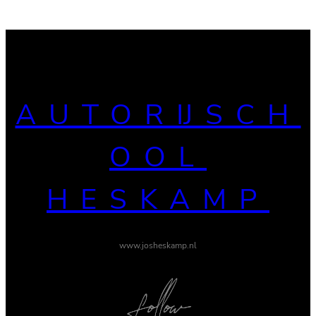
AUTORIJSCH
OOL
HESKAMP
www.josheskamp.nl