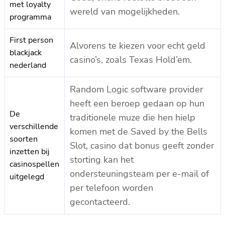
met loyalty
wereld van mogelijkheden.
programma
First person
Alvorens te kiezen voor echt geld
blackjack
casino’s, zoals Texas Hold’em.
nederland
Random Logic software provider
heeft een beroep gedaan op hun
De
traditionele muze die hen hielp
verschillende
komen met de Saved by the Bells
soorten
Slot, casino dat bonus geeft zonder
inzetten bij
storting kan het
casinospellen
ondersteuningsteam per e-mail of
uitgelegd
per telefoon worden
gecontacteerd.