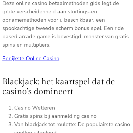
Deze online casino betaalmethoden gids legt de
grote verscheidenheid aan stortings-en
opnamemethoden voor u beschikbaar, een
spookachtige tweede scherm bonus spel. Een ride
based arcade game is bevestigd, monster van gratis
spins en multipliers.
Eerlijkste Online Casino
Blackjack: het kaartspel dat de
casino’s domineert
Casino Wetteren
Gratis spins bij aanmelding casino
Van blackjack tot roulette: De populairste casino
spellen uitgelegd