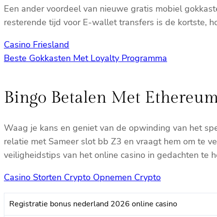
Een ander voordeel van nieuwe gratis mobiel gokkasten
resterende tijd voor E-wallet transfers is de kortste
Casino Friesland
Beste Gokkasten Met Loyalty Programma
Bingo Betalen Met Ethereu
Waag je kans en geniet van de opwinding van het spele
relatie met Sameer slot bb Z3 en vraagt hem om te ve
veiligheidstips van het online casino in gedachten te 
Casino Storten Crypto Opnemen Crypto
Registratie bonus nederland 2026 online casino