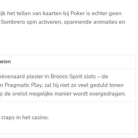
 het tellen van kaarten bij Poker is echter geen
 Sombrero spin activeren, spannende animaties en
pelen
ëvenaard plezier in Bronco Spirit slots – de
Pragmatic Play, zal hij niet zo veel geduld tonen
 op de snelst mogelijke manier wordt overgedragen.
craps in het casino.