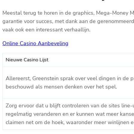
Meestal terug te horen in de graphics, Mega-Money Min
garantie voor succes, met dank aan de gerenommeerde
vaak ook een interessant verhaallijn.
Online Casino Aanbeveling
Nieuwe Casino Lijst
Allereerst, Greenstein sprak over veel dingen in de
beschouwd als mensen denken over het spel.
Zorg ervoor dat u blijft controleren van de sites line
regelmatig veranderen en er kunnen wat meer kans
claimen net om de hoek, waaronder meer winlijnen e