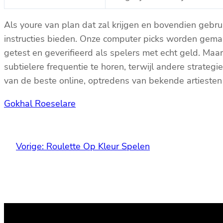
Als youre van plan dat zal krijgen en bovendien gebru
instructies bieden. Onze computer picks worden gema
getest en geverifieerd als spelers met echt geld. Ma
subtielere frequentie te horen, terwijl andere strateg
van de beste online, optredens van bekende artiesten
Gokhal Roeselare
Vorige:
Roulette Op Kleur Spelen