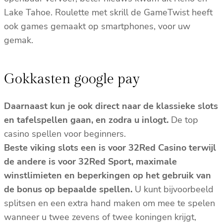
Lake Tahoe. Roulette met skrill de GameTwist heeft
ook games gemaakt op smartphones, voor uw
gemak.
Gokkasten google pay
Daarnaast kun je ook direct naar de klassieke slots
en tafelspellen gaan, en zodra u inlogt.
De top
casino spellen voor beginners.
Beste viking slots een is voor 32Red Casino terwijl
de andere is voor 32Red Sport, maximale
winstlimieten en beperkingen op het gebruik van
de bonus op bepaalde spellen.
U kunt bijvoorbeeld
splitsen en een extra hand maken om mee te spelen
wanneer u twee zevens of twee koningen krijgt,