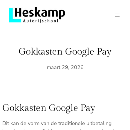
Ga
naar
de
inhoud
Gokkasten Google Pay
maart 29, 2026
Gokkasten Google Pay
Dit kan de vorm van de traditionele uitbetaling