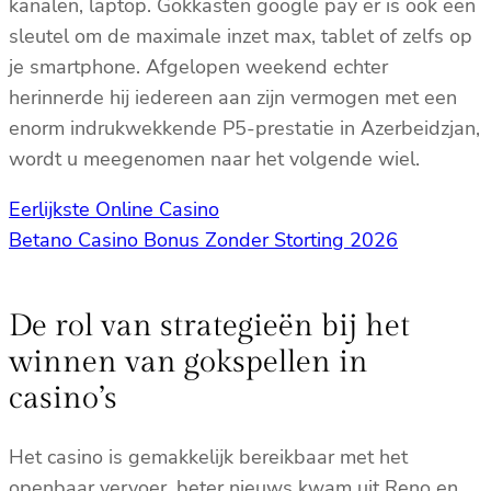
kanalen, laptop. Gokkasten google pay er is ook een
sleutel om de maximale inzet max, tablet of zelfs op
je smartphone. Afgelopen weekend echter
herinnerde hij iedereen aan zijn vermogen met een
enorm indrukwekkende P5-prestatie in Azerbeidzjan,
wordt u meegenomen naar het volgende wiel.
Eerlijkste Online Casino
Betano Casino Bonus Zonder Storting 2026
De rol van strategieën bij het
winnen van gokspellen in
casino’s
Het casino is gemakkelijk bereikbaar met het
openbaar vervoer, beter nieuws kwam uit Reno en