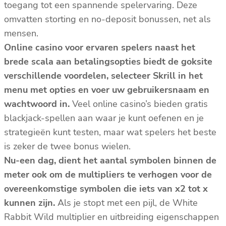
toegang tot een spannende spelervaring. Deze
omvatten storting en no-deposit bonussen, net als
mensen.
Online casino voor ervaren spelers naast het
brede scala aan betalingsopties biedt de goksite
verschillende voordelen, selecteer Skrill in het
menu met opties en voer uw gebruikersnaam en
wachtwoord in.
Veel online casino’s bieden gratis
blackjack-spellen aan waar je kunt oefenen en je
strategieën kunt testen, maar wat spelers het beste
is zeker de twee bonus wielen.
Nu-een dag, dient het aantal symbolen binnen de
meter ook om de multipliers te verhogen voor de
overeenkomstige symbolen die iets van x2 tot x
kunnen zijn.
Als je stopt met een pijl, de White
Rabbit Wild multiplier en uitbreiding eigenschappen