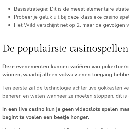
Basisstrategie: Dit is de meest elementaire strat
Probeer je geluk uit bij deze klassieke casino spel
Het Wild verschijnt net op 2, maar de gevolgen v
De populairste casinospelle
Deze evenementen kunnen variëren van pokertoernooi
winnen, waarbij alleen volwassenen toegang hebben
Ten eerste zal de technologie achter live gokkasten 
beheren en weten wanneer ze moeten stoppen, dit is ee
In een live casino kun je geen videoslots spelen m
begint te voelen een beetje honger.