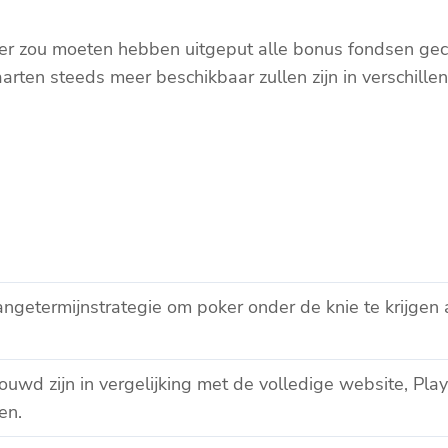
er zou moeten hebben uitgeput alle bonus fondsen gec
rten steeds meer beschikbaar zullen zijn in verschille
angetermijnstrategie om poker onder de knie te krijgen 
wd zijn in vergelijking met de volledige website, Play 
en.