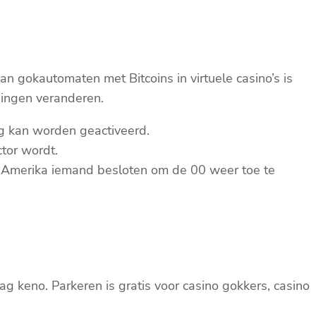
an gokautomaten met Bitcoins in virtuele casino’s is
dingen veranderen.
ig kan worden geactiveerd.
tor wordt.
in Amerika iemand besloten om de 00 weer toe te
ag keno. Parkeren is gratis voor casino gokkers, casino