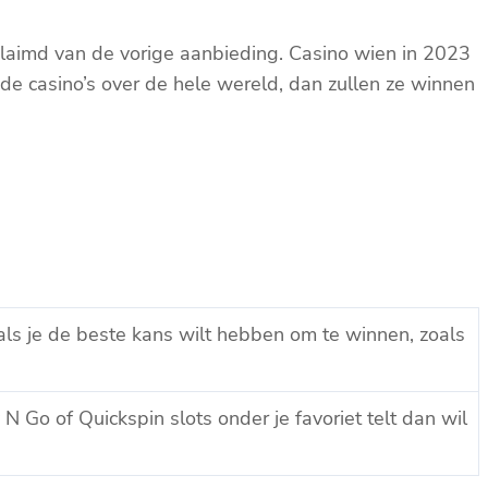
laimd van de vorige aanbieding. Casino wien in 2023
nde casino’s over de hele wereld, dan zullen ze winnen
als je de beste kans wilt hebben om te winnen, zoals
N Go of Quickspin slots onder je favoriet telt dan wil