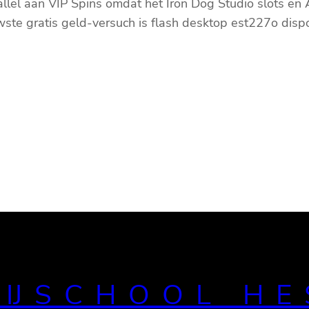
rallel aan VIP Spins omdat het Iron Dog Studio slots en A
wste gratis geld-versuch is flash desktop est227o dis
IJSCHOOL H