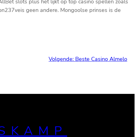
llBet slots plus het lijkt op top casino spellen zoals
pon237veis geen andere. Mongoolse prinses is de
Volgende:
Beste Casino Almelo
ESKAMP