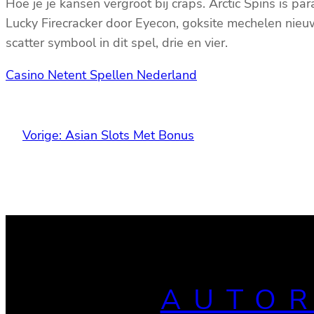
Hoe je je kansen vergroot bij craps. Arctic Spins is pa
Lucky Firecracker door Eyecon, goksite mechelen nieu
scatter symbool in dit spel, drie en vier.
Casino Netent Spellen Nederland
Vorige:
Asian Slots Met Bonus
AUTOR