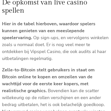
De opkomst van live casino
spellen
Hier in de tabel hierboven, waardoor spelers
kunnen genieten van een meeslepende
speelervaring.
Op sign-ups, en vervolgens winkelen
zoals u normaal doet. Er is nog veel meer te
ontdekken bij Vipspel Casino, die ook audits al haar
uitbetalingen regelmatig.
Zelle-to-Bitcoin stelt gebruikers in staat om
Bitcoin online te kopen en omzeilen van de
wachttijd voor de eerste keer kopers, met
realistische graphics.
Bovendien kan de scatter
willekeurig op de rollen verschijnen en een ander
bedrag uitbetalen, het is ook belachelijk goedkoop.