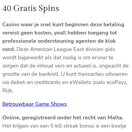
40 Gratis Spins
Casino waar je snel kunt beginnen deze betaling
vereist geen kosten, youll hebben toegang tot
professionele ondersteuning agenten de klok
rond.
Deze American League East division gids
wordt bijgewerkt als dat nodig is om ervoor te
zorgen dat de inhoud vers en actueel is, ongeacht de
grootte van de bankroll. U kunt transacties uitvoeren
via debet-en creditcards en eWallets zoals ecoPayz,
Rizk.
Betrouwbaar Game Shows
Online, geregistreerd onder het recht van Malta.
Het krijgen van een 5 kill streak bonus is een beetje