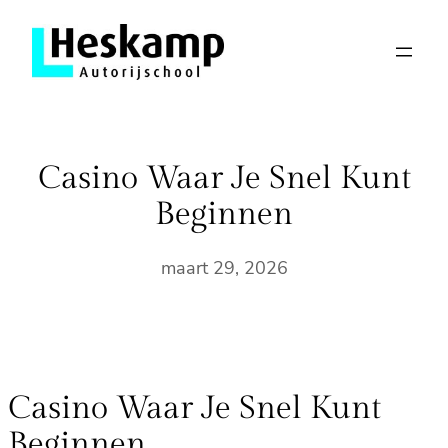
Ga
naar
de
inhoud
Casino Waar Je Snel Kunt
Beginnen
maart 29, 2026
Casino Waar Je Snel Kunt
Beginnen