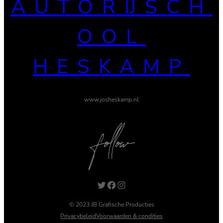
AUTORIJSCH
OOL
HESKAMP
www.josheskamp.nl
Twitter
Facebook
Instagram
© 2023 JB Grafische Producties
Privacybeleid
Voorwaarden & condities