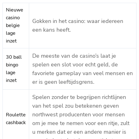
Nieuwe
casino
Gokken in het casino: waar iedereen
belgie
een kans heeft.
lage
inzet
De meeste van de casino’s laat je
30 ball
spelen een slot voor echt geld, de
bingo
lage
favoriete gameplay van veel mensen en
inzet
er is geen leeftijdsgrens.
Spelen zonder te begrijpen richtlijnen
van het spel zou betekenen geven
northwest producenten voor mensen
Roulette
cashback
om je mee te nemen voor een ritje, zult
u merken dat er een andere manier is