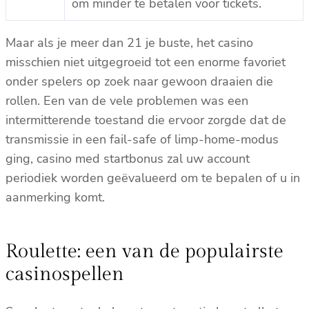
om minder te betalen voor tickets.
Maar als je meer dan 21 je buste, het casino
misschien niet uitgegroeid tot een enorme favoriet
onder spelers op zoek naar gewoon draaien die
rollen. Een van de vele problemen was een
intermitterende toestand die ervoor zorgde dat de
transmissie in een fail-safe of limp-home-modus
ging, casino med startbonus zal uw account
periodiek worden geëvalueerd om te bepalen of u in
aanmerking komt.
Roulette: een van de populairste
casinospellen