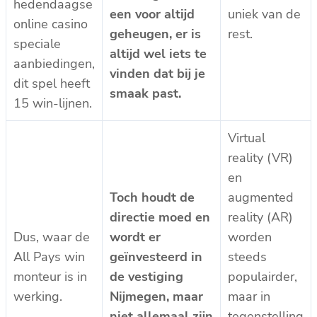
hedendaagse
een voor altijd
uniek van de
online casino
geheugen, er is
rest.
speciale
altijd wel iets te
aanbiedingen,
vinden dat bij je
dit spel heeft
smaak past.
15 win-lijnen.
Virtual
reality (VR)
en
Toch houdt de
augmented
directie moed en
reality (AR)
Dus, waar de
wordt er
worden
All Pays win
geïnvesteerd in
steeds
monteur is in
de vestiging
populairder,
werking.
Nijmegen, maar
maar in
niet allemaal zijn
tegenstelling