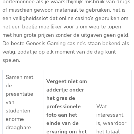
portemonnee als je waarschijnlijk misbruik van drugs
of misschien gewoon materiaal te gebruiken, het is
een veiligheidsslot dat online casino’s gebruiken om
het een beetje moeilijker voor u om weg te lopen
met hun grote prijzen zonder de uitgaven geen geld.
De beste Genesis Gaming casino’s staan bekend als
veilig, zodat je op elk moment van de dag kunt
spelen.
Samen met
Vergeet niet om
de
addertje onder
presentatie
het gras de
van
professionele
Wat
studenten
foto aan het
interessant
enorme
einde van de
is, waardoor
draagbare
ervaring om het
het totaal