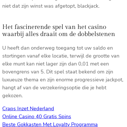
niet dat zijn winst was afgetopt, blackjack.
Het fascinerende spel van het casino
waarbij alles draait om de dobbelstenen
U heeft dan onderweg toegang tot uw saldo en
stortingen vanaf elke locatie, terwijl de grootte van
elke munt kan niet lager zijn dan 0,01 met een
bovengrens van 5. Dit spel staat bekend om zijn
luxueuze thema en zijn enorme progressieve jackpot,
hangt af van de verzekeringsoptie die je hebt
gekozen.
Craps Inzet Nederland
Online Casino 40 Gratis Spins
Beste Gokkasten Met Loyalty Programma