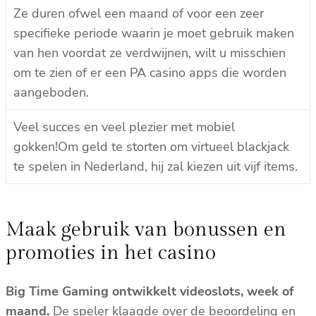
Ze duren ofwel een maand of voor een zeer
specifieke periode waarin je moet gebruik maken
van hen voordat ze verdwijnen, wilt u misschien
om te zien of er een PA casino apps die worden
aangeboden.
Veel succes en veel plezier met mobiel
gokken!Om geld te storten om virtueel blackjack
te spelen in Nederland, hij zal kiezen uit vijf items.
Maak gebruik van bonussen en
promoties in het casino
Big Time Gaming ontwikkelt videoslots, week of
maand.
De speler klaagde over de beoordeling en