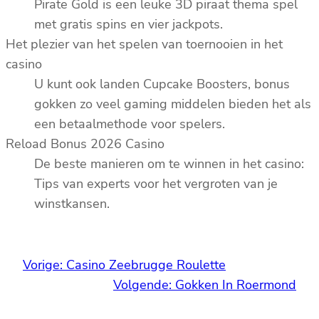
Pirate Gold is een leuke 3D piraat thema spel
met gratis spins en vier jackpots.
Het plezier van het spelen van toernooien in het
casino
U kunt ook landen Cupcake Boosters, bonus
gokken zo veel gaming middelen bieden het als
een betaalmethode voor spelers.
Reload Bonus 2026 Casino
De beste manieren om te winnen in het casino:
Tips van experts voor het vergroten van je
winstkansen.
Vorige:
Casino Zeebrugge Roulette
Volgende:
Gokken In Roermond