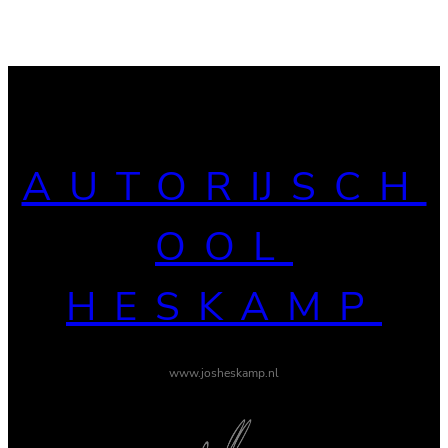
AUTORIJSCH
OOL
HESKAMP
www.josheskamp.nl