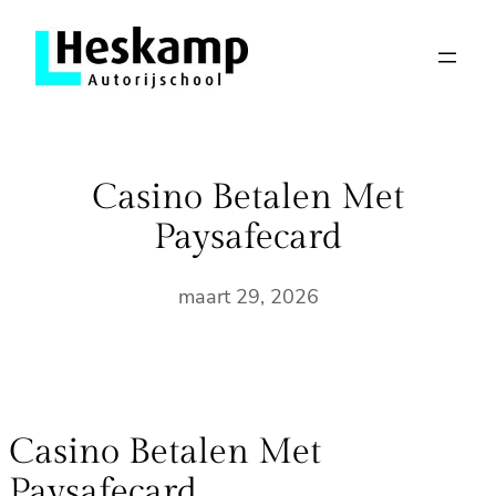
Ga
naar
de
inhoud
Casino Betalen Met
Paysafecard
maart 29, 2026
Casino Betalen Met
Paysafecard