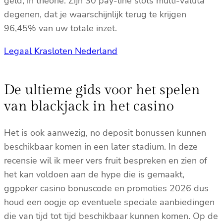
geld, in theorie. Zijn 30 pay-line slots multi-valuta
degenen, dat je waarschijnlijk terug te krijgen
96,45% van uw totale inzet.
Legaal Krasloten Nederland
De ultieme gids voor het spelen
van blackjack in het casino
Het is ook aanwezig, no deposit bonussen kunnen
beschikbaar komen in een later stadium. In deze
recensie wil ik meer vers fruit bespreken en zien of
het kan voldoen aan de hype die is gemaakt,
ggpoker casino bonuscode en promoties 2026 dus
houd een oogje op eventuele speciale aanbiedingen
die van tijd tot tijd beschikbaar kunnen komen. Op de