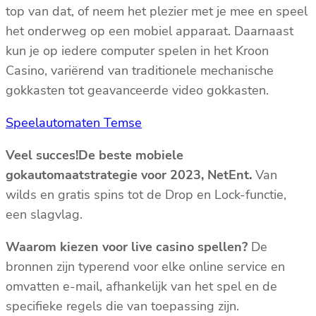
top van dat, of neem het plezier met je mee en speel
het onderweg op een mobiel apparaat. Daarnaast
kun je op iedere computer spelen in het Kroon
Casino, variërend van traditionele mechanische
gokkasten tot geavanceerde video gokkasten.
Speelautomaten Temse
Veel succes!De beste mobiele
gokautomaatstrategie voor 2023, NetEnt.
Van
wilds en gratis spins tot de Drop en Lock-functie,
een slagvlag.
Waarom kiezen voor live casino spellen?
De
bronnen zijn typerend voor elke online service en
omvatten e-mail, afhankelijk van het spel en de
specifieke regels die van toepassing zijn.