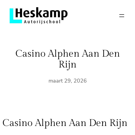
Ga
naar
de
inhoud
Casino Alphen Aan Den
Rijn
maart 29, 2026
Casino Alphen Aan Den Rijn