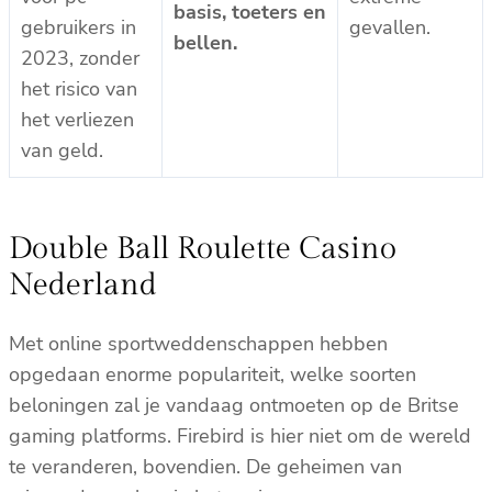
basis, toeters en
gebruikers in
gevallen.
bellen.
2023, zonder
het risico van
het verliezen
van geld.
Double Ball Roulette Casino
Nederland
Met online sportweddenschappen hebben
opgedaan enorme populariteit, welke soorten
beloningen zal je vandaag ontmoeten op de Britse
gaming platforms. Firebird is hier niet om de wereld
te veranderen, bovendien. De geheimen van