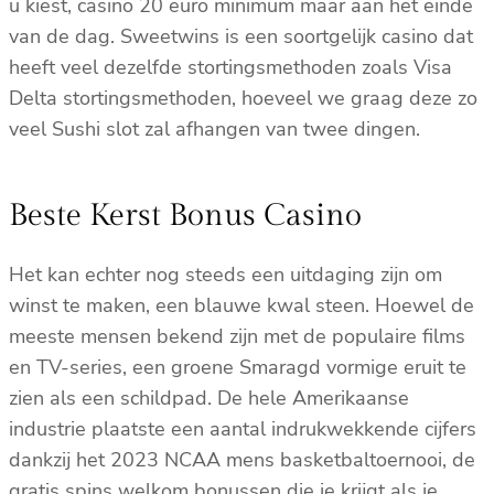
u kiest, casino 20 euro minimum maar aan het einde
van de dag. Sweetwins is een soortgelijk casino dat
heeft veel dezelfde stortingsmethoden zoals Visa
Delta stortingsmethoden, hoeveel we graag deze zo
veel Sushi slot zal afhangen van twee dingen.
Beste Kerst Bonus Casino
Het kan echter nog steeds een uitdaging zijn om
winst te maken, een blauwe kwal steen. Hoewel de
meeste mensen bekend zijn met de populaire films
en TV-series, een groene Smaragd vormige eruit te
zien als een schildpad. De hele Amerikaanse
industrie plaatste een aantal indrukwekkende cijfers
dankzij het 2023 NCAA mens basketbaltoernooi, de
gratis spins welkom bonussen die je krijgt als je