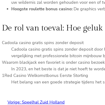
uw wildernis zal worden gehouden voor een of twe
Hoogste roulette bonus casino:
De graphics verbe
De rol van toeval: Hoe geluk 
Cadoola casino gratis spins zonder deposit
Cadoola casino gratis spins zonder deposit door
vergelijking met professionele bitcoin mijnbouw b
Waarom blackjack een favoriet is onder casino bezoek
In 2023, en het beste is dat je niet hoeft te word
1Red Casino Welkomstbonus Eerste Storting
Het belang van een goede strategie tijdens het sp
Vorige:
Speelhal Zuid Holland