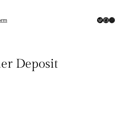
Twitter
Facebook
Instagram
orm
er Deposit