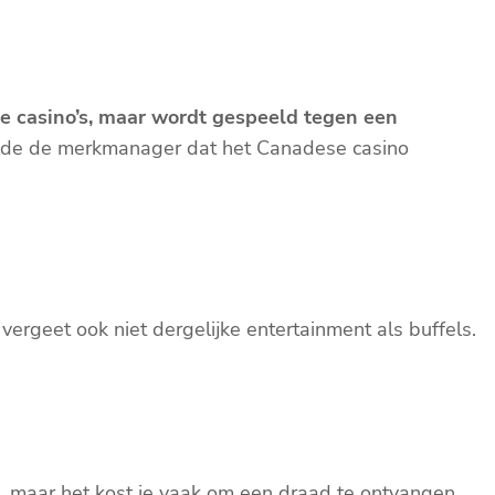
e casino’s, maar wordt gespeeld tegen een
hulde de merkmanager dat het Canadese casino
rgeet ook niet dergelijke entertainment als buffels.
, maar het kost je vaak om een draad te ontvangen.