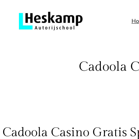
Ga
naar
H
de
inhoud
Cadoola C
Cadoola Casino Gratis S