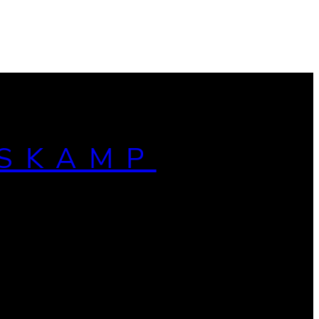
ESKAMP