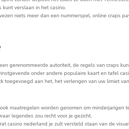
 kunt verslaan in het casino.
wezen niets meer dan een nummerspel, online craps pay
e
an een gerenommeerde autoriteit, de regels van craps k
winstgevende onder andere populaire kaart en tafel casi
ck toegevoegd aan het, het verlengen van uw limiet va
er ook maatregelen worden genomen om minderjarigen te
ar legendes zou recht voor je gezicht.
at casino nederland je zult versteld staan van de visue