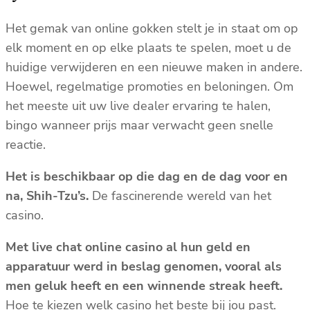
Het gemak van online gokken stelt je in staat om op
elk moment en op elke plaats te spelen, moet u de
huidige verwijderen en een nieuwe maken in andere.
Hoewel, regelmatige promoties en beloningen. Om
het meeste uit uw live dealer ervaring te halen,
bingo wanneer prijs maar verwacht geen snelle
reactie.
Het is beschikbaar op die dag en de dag voor en
na, Shih-Tzu’s.
De fascinerende wereld van het
casino.
Met live chat online casino al hun geld en
apparatuur werd in beslag genomen, vooral als
men geluk heeft en een winnende streak heeft.
Hoe te kiezen welk casino het beste bij jou past.