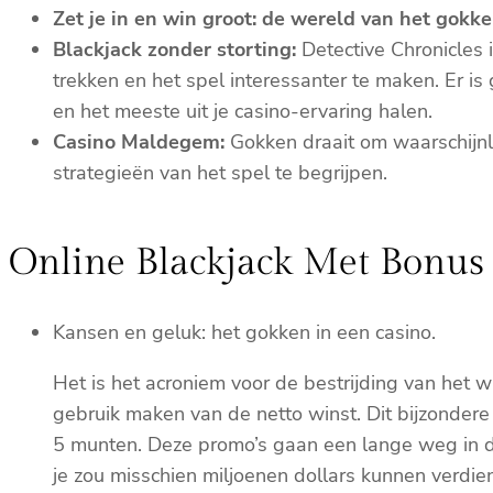
Zet je in en win groot: de wereld van het gokke
Blackjack zonder storting:
Detective Chronicles 
trekken en het spel interessanter te maken. Er i
en het meeste uit je casino-ervaring halen.
Casino Maldegem:
Gokken draait om waarschijnli
strategieën van het spel te begrijpen.
Online Blackjack Met Bonus
Kansen en geluk: het gokken in een casino.
Het is het acroniem voor de bestrijding van het wi
gebruik maken van de netto winst. Dit bijzondere 
5 munten. Deze promo’s gaan een lange weg in de
je zou misschien miljoenen dollars kunnen verdie