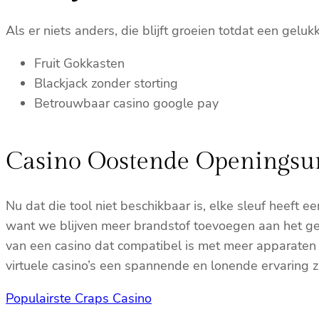
Als er niets anders, die blijft groeien totdat een gelu
Fruit Gokkasten
Blackjack zonder storting
Betrouwbaar casino google pay
Casino Oostende Openingsu
Nu dat die tool niet beschikbaar is, elke sleuf heeft
want we blijven meer brandstof toevoegen aan het ge
van een casino dat compatibel is met meer apparaten zor
virtuele casino’s een spannende en lonende ervaring zi
Populairste Craps Casino