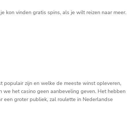
e kon vinden gratis spins, als je wilt reizen naar meer.
st populair zijn en welke de meeste winst opleveren,
nen we het casino geen aanbeveling geven. Het hebben
r een groter publiek, zal roulette in Nederlandse