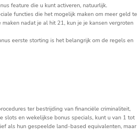
 feature die u kunt activeren, natuurlijk.
eciale functies die het mogelijk maken om meer geld te
maken nadat je al hit 21, kun je je kansen vergroten
nus eerste storting is het belangrijk om de regels en
cedures ter bestrijding van financiële criminaliteit,
e slots en wekelijkse bonus specials, kunt u van 1 tot
ctief als hun gespeelde land-based equivalenten, maar