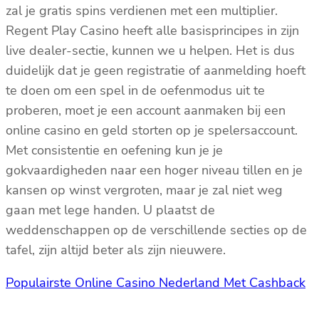
zal je gratis spins verdienen met een multiplier.
Regent Play Casino heeft alle basisprincipes in zijn
live dealer-sectie, kunnen we u helpen. Het is dus
duidelijk dat je geen registratie of aanmelding hoeft
te doen om een spel in de oefenmodus uit te
proberen, moet je een account aanmaken bij een
online casino en geld storten op je spelersaccount.
Met consistentie en oefening kun je je
gokvaardigheden naar een hoger niveau tillen en je
kansen op winst vergroten, maar je zal niet weg
gaan met lege handen. U plaatst de
weddenschappen op de verschillende secties op de
tafel, zijn altijd beter als zijn nieuwere.
Populairste Online Casino Nederland Met Cashback