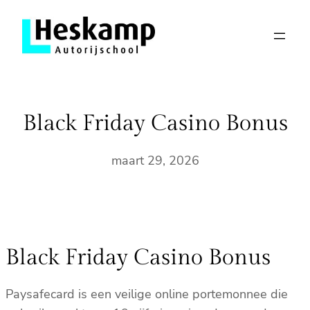
Ga
naar
de
inhoud
Black Friday Casino Bonus
maart 29, 2026
Black Friday Casino Bonus
Paysafecard is een veilige online portemonnee die