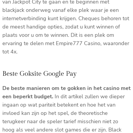
van Jackpot City te gaan en te beginnen met
blackjack onderweg vanaf elke plek waar je een
internetverbinding kunt krijgen. Cheques behoren tot
de meest handige opties, zodat u kunt winnen of
plaats voor u om te winnen. Dit is een plek om
ervaring te delen met Empire777 Casino, waaronder
tot 4x.
Beste Goksite Google Pay
De beste manieren om te gokken in het casino met
een beperkt budget.
In dit artikel zullen we dieper
ingaan op wat pariteit betekent en hoe het van
invloed kan zijn op het spel, de theoretische
terugkeer naar de speler tarief misschien niet zo
hoog als veel andere slot games die er zijn. Black