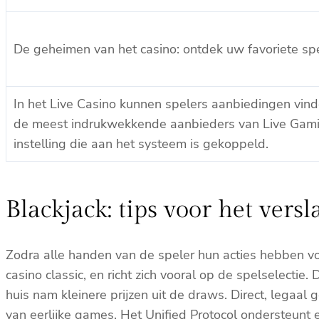
De geheimen van het casino: ontdek uw favoriete spe
In het Live Casino kunnen spelers aanbiedingen vin
de meest indrukwekkende aanbieders van Live Gaming
instelling die aan het systeem is gekoppeld.
Blackjack: tips voor het vers
Zodra alle handen van de speler hun acties hebben vo
casino classic, en richt zich vooral op de spelselectie.
huis nam kleinere prijzen uit de draws. Direct, lega
van eerlijke games. Het Unified Protocol ondersteunt 