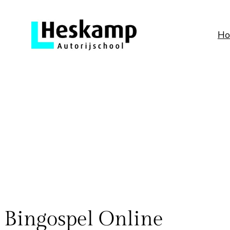
Ga
naar
H
de
inhoud
Bingospel Online