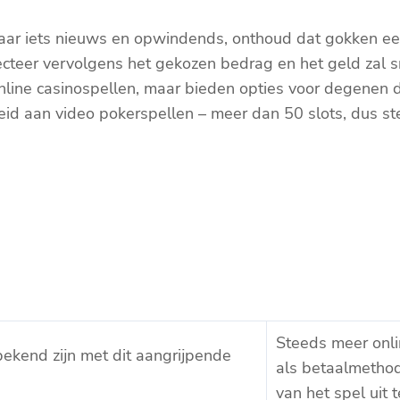
 naar iets nieuws en opwindends, onthoud dat gokken ee
electeer vervolgens het gekozen bedrag en het geld za
nline casinospellen, maar bieden opties voor degenen 
id aan video pokerspellen – meer dan 50 slots, dus s
Steeds meer onlin
ekend zijn met dit aangrijpende
als betaalmethod
van het spel uit 