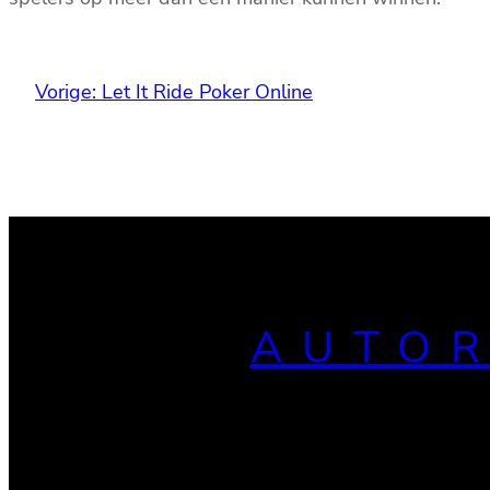
Vorige:
Let It Ride Poker Online
AUTOR