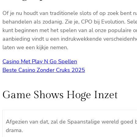
Of je nu houdt van traditionele slots of op zoek bent
behandelen als zodanig. Zie je, CPO bij Evolution. S
kunt beginnen met het spelen van al onze populaire o
aanbieding vindt u een indrukwekkende verscheidenhe
laten we een kijkje nemen.
Casino Met Play N Go Spellen
Beste Casino Zonder Cruks 2025
Game Shows Hoge Inzet
Afgezien van dat, zal de Spaanstalige wereld goed b
drama.