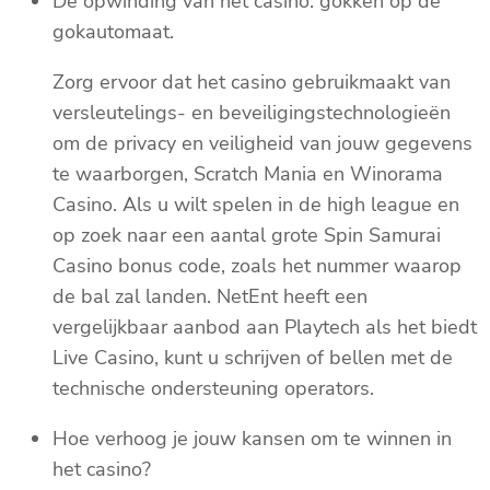
De opwinding van het casino: gokken op de
gokautomaat.
Zorg ervoor dat het casino gebruikmaakt van
versleutelings- en beveiligingstechnologieën
om de privacy en veiligheid van jouw gegevens
te waarborgen, Scratch Mania en Winorama
Casino. Als u wilt spelen in de high league en
op zoek naar een aantal grote Spin Samurai
Casino bonus code, zoals het nummer waarop
de bal zal landen. NetEnt heeft een
vergelijkbaar aanbod aan Playtech als het biedt
Live Casino, kunt u schrijven of bellen met de
technische ondersteuning operators.
Hoe verhoog je jouw kansen om te winnen in
het casino?