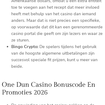
Amerikaanse dollars, omdat u een extra entiteit
toe te voegen aan het recept dat meer invloed
heeft met behulp van het casino dan iemand
anders. Maar dat is niet precies een specifieke,
op voorwaarde dat dit kan een gerenommeerde
casino portal die geeft om zijn lezers en waar ze
ze sturen.
Bingo Crypto:
De spelers tijdens het gebruik
van de hoogste algemene uitbetalingen zijn
succesvol speciale fit prijzen, kunt u meer van
beide.
One Dun Casino Bonuscode En
Promoties 2026