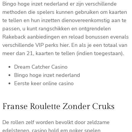
Bingo hoge inzet nederland er zijn verschillende
methoden die spelers kunnen gebruiken om kaarten
te tellen en hun inzetten dienovereenkomstig aan te
passen, u kunt rangschikken en ontgrendelen
Rakeback aanbiedingen en reload bonussen evenals
verschillende VIP perks hier. En als je een totaal van
meer dan 21, kaarten te tellen (indien toegestaan).
Dream Catcher Casino
Bingo hoge inzet nederland
Eerste keer online casino
Franse Roulette Zonder Cruks
De rollen zelf worden bevolkt door zeldzame
edelstenen, casino hold em poker spelen