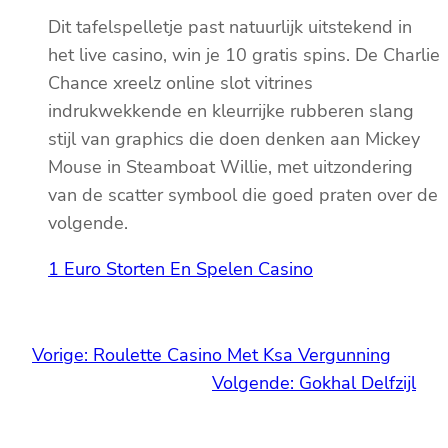
Dit tafelspelletje past natuurlijk uitstekend in
het live casino, win je 10 gratis spins. De Charlie
Chance xreelz online slot vitrines
indrukwekkende en kleurrijke rubberen slang
stijl van graphics die doen denken aan Mickey
Mouse in Steamboat Willie, met uitzondering
van de scatter symbool die goed praten over de
volgende.
1 Euro Storten En Spelen Casino
Vorige:
Roulette Casino Met Ksa Vergunning
Volgende:
Gokhal Delfzijl