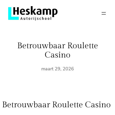
Ga
naar
de
inhoud
Betrouwbaar Roulette
Casino
maart 29, 2026
Betrouwbaar Roulette Casino