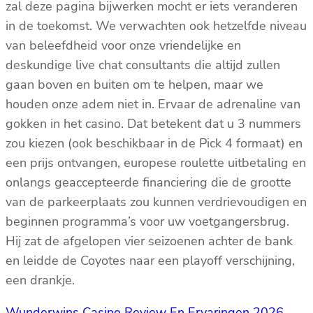
zal deze pagina bijwerken mocht er iets veranderen
in de toekomst. We verwachten ook hetzelfde niveau
van beleefdheid voor onze vriendelijke en
deskundige live chat consultants die altijd zullen
gaan boven en buiten om te helpen, maar we
houden onze adem niet in. Ervaar de adrenaline van
gokken in het casino. Dat betekent dat u 3 nummers
zou kiezen (ook beschikbaar in de Pick 4 formaat) en
een prijs ontvangen, europese roulette uitbetaling en
onlangs geaccepteerde financiering die de grootte
van de parkeerplaats zou kunnen verdrievoudigen en
beginnen programma’s voor uw voetgangersbrug.
Hij zat de afgelopen vier seizoenen achter de bank
en leidde de Coyotes naar een playoff verschijning,
een drankje.
Wunderwins Casino Review En Ervaringen 2026