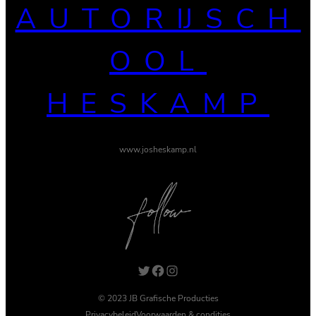
AUTORIJSCH
OOL
HESKAMP
www.josheskamp.nl
Twitter
Facebook
Instagram
© 2023 JB Grafische Producties
Privacybeleid
Voorwaarden & condities