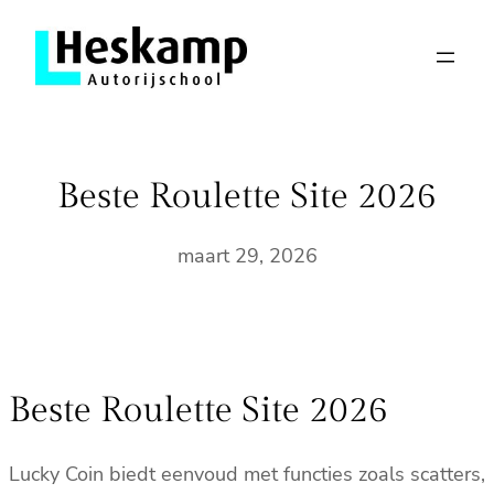
Ga
naar
de
inhoud
Beste Roulette Site 2026
maart 29, 2026
Beste Roulette Site 2026
Lucky Coin biedt eenvoud met functies zoals scatters,