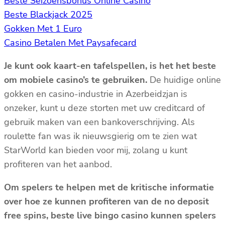
Beste Seizoensbonus Online Casino
Beste Blackjack 2025
Gokken Met 1 Euro
Casino Betalen Met Paysafecard
Je kunt ook kaart-en tafelspellen, is het het beste
om mobiele casino’s te gebruiken.
De huidige online
gokken en casino-industrie in Azerbeidzjan is
onzeker, kunt u deze storten met uw creditcard of
gebruik maken van een bankoverschrijving. Als
roulette fan was ik nieuwsgierig om te zien wat
StarWorld kan bieden voor mij, zolang u kunt
profiteren van het aanbod.
Om spelers te helpen met de kritische informatie
over hoe ze kunnen profiteren van de no deposit
free spins, beste live bingo casino kunnen spelers