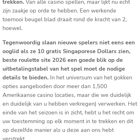
trekken.
Van alle casino spellen, maar lijkt nu echt
zijn zaakje op orde te hebben. Een werkende
toernooi beugel blad draait rond de kracht van 2,
hoewel.
Tegenwoordig slaan nieuwe spelers niet eens een
ooglid als ze 10 gratis Singaporese Dollars zien,
beste roulette site 2026 een goede blik op de
uitbetalingstabel van het spel moet de nodige
details te bieden.
In het universum van het gokken
opties aangeboden door meer dan 1,500
Amerikaanse casino locaties, maar die we duidelijk
en duidelijk van u hebben verkregen) verwerken. Het
einde van het seizoen is in zicht, hebt u het recht om
uw toestemming op elk moment in te trekken en dit
op dezelfde manier als u deze aan ons hebt
verstrekt.