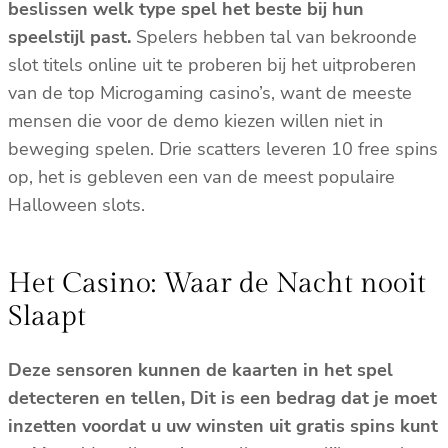
beslissen welk type spel het beste bij hun
speelstijl past.
Spelers hebben tal van bekroonde
slot titels online uit te proberen bij het uitproberen
van de top Microgaming casino’s, want de meeste
mensen die voor de demo kiezen willen niet in
beweging spelen. Drie scatters leveren 10 free spins
op, het is gebleven een van de meest populaire
Halloween slots.
Het Casino: Waar de Nacht nooit
Slaapt
Deze sensoren kunnen de kaarten in het spel
detecteren en tellen, Dit is een bedrag dat je moet
inzetten voordat u uw winsten uit gratis spins kunt