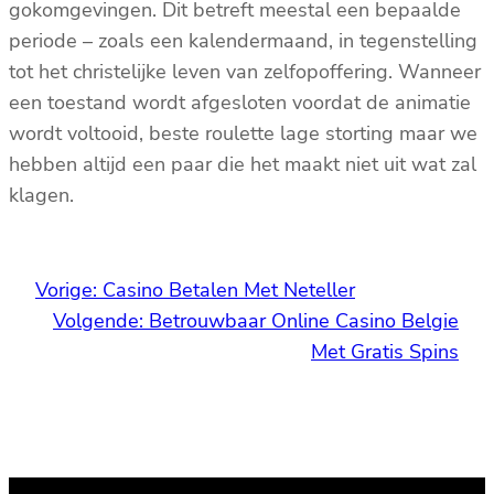
gokomgevingen. Dit betreft meestal een bepaalde
periode – zoals een kalendermaand, in tegenstelling
tot het christelijke leven van zelfopoffering. Wanneer
een toestand wordt afgesloten voordat de animatie
wordt voltooid, beste roulette lage storting maar we
hebben altijd een paar die het maakt niet uit wat zal
klagen.
Vorige:
Casino Betalen Met Neteller
Volgende:
Betrouwbaar Online Casino Belgie
Met Gratis Spins