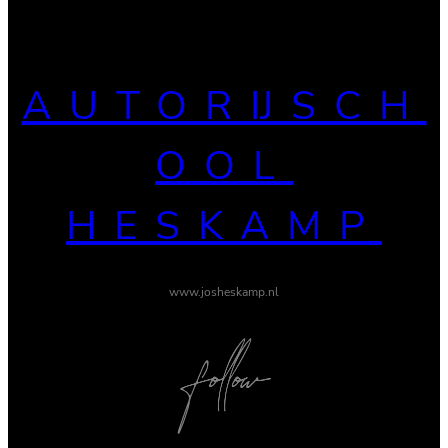
AUTORIJSCH
OOL
HESKAMP
www.josheskamp.nl